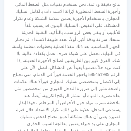
نتائج دقيقة ودائمة. نحن نستخدم تقنيات مثل الضغط المائي
وأجهزة الشفط المتطورة لإزالة الانسدادات بالكامل. تسليك
المجاري باستخدام الأجهزة يضمن سلامة الشبكة وعدم تكرار
المشكلة. على النقيض، التسليك اليدوي قد يسبب تلفاً
للأنابيب أو يبقي بعض الرواسب. بالتأكيد، التقنية الحديثة
تمنحك سرعة ودقة أكبر. أولاً، نحدد طبيعة الانسداد. ثم نختار
الجهاز المناسب. بعد ذلك ننفذ العملية بخطوات منظمة وآمنة.
في النهاية، تحصل على شبكة صرف تعمل بكفاءة عالية. بلا
شك، الفرق كبير بين الطريقتين لصالح الأجهزة الحديثة. إذا
كنت تريد حلاً مضموناً بعيداً عن المشاكل، اتصل الآن على
الرقم 595451989 واحجز الخدمة فوراً في الدمام. متى تحتاج
إلى الاتصال بمتخصصي تسليك المجاري فوراً؟ هناك علامات
واضحة تشير إلى ضرورة التدخل الفوري من متخصصين مثل
بطء تصريف المياه أو انتشار الروائح الكريهة. أيضاً، عند
ملاحظة تسرب مياه حول الأحواض أو المرحاض، فهذا إنذار
يستدعي التدخل. علاوة على ذلك، تكرار الانسداد خلال فترة
قصيرة يعني أن هناك مشكلة أعمق تحتاج لفحص. تسليك
المجاري على يد خبراء يضمن معالجة السبب الجذري
للمشكلة وليس العرض فقط. بالمقابل، تجاهل العلامات قد