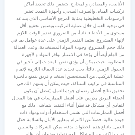
الأنابيب، والمصادر، والمخارج. يتضمن ذلك تحديد أماكن
تركيبات المياه، والصرف الصحي، وأجهزة التمدد. تعتبر
الرسومات التخطيطية بمثابة المرجع الأساسي الذي يساعد
في توجيه العمال خلال عملية التركيب ويضمن تحقيق أقل
مستوى من الأخطاء. ثانياً، من الضروري تقدير الوقت اللازم
لإنهاء المشروع. يعتمد التقدير الزمني على عدة عوامل بما في
ذلك حجم المشروع، وجودة المواد المستخدمة، وعدد العمالة.
من الهام أيضاً أن يؤخذ في الاعتبار توافر المواد والأجهزة
المطلوبة، حيث يمكن أن يؤدي نقص المعدات إلى تأخير في
الجدول الزمني. ثالثاً، يجب تحديد عدد العمالة اللازمة لإتمام
عملية التركيب. من المستحسن استخدام فريق يتمتع بالخبرة
المناسبة في تركيب السباكة، حيث يمكن أن يسهم ذلك في
تحقيق نتائج أفضل وضمان جودة العمل. يُفضل أن يكون
أعضاء الفريق مدربين على أفضل الممارسات في هذا المجال
لتفادي أي مشاكل قد تطرأ أثناء التنفيذ. يتماشى ذلك مع
أفضل الممارسات التي تشمل استخدام أدوات ومواد ذات
جودة عالية، فضلاً عن الالتزام بمعايير الأمان والسلامة خلال
العمل. باتباع هذه الخطوات بدقة، يمكن للشركات والفنيين
تجنب الكثير من المشاكل المستقبلية وضمان أن نظام