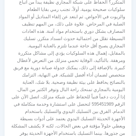
المتكرر؟ الحفاظ على شبكة المجاري نظيفة يبدأ من اتباع
سلوكيات صحيحة يومية. أولاً، تجنب رمي بقايا الطعام
والزيوت في الأحواض. ثم ابتعد عن إلقاء المناديل أو المواد
الصلبة في المرحاض. علاوة على ذلك، من المهم تنظيف
المصارف بشكل دوري باستخدام مواد آمنة. هذه العادات
البسيطة تقلل من احتمالية حدوث انسداد متكرر. تسليك
المجاري يصبح أقل حاجة عندما تلتزم بالعناية اليومية.
بالمقابل، إهمال هذه السلوكيات يؤدي إلى مشاكل متكررة
ومرهقة. بالتأكيد، الوقاية تحمي منزلك من التعرض لأعطال
كبيرة. بالإضافة إلى ذلك، يمكنك جدولة صيانة دورية مع فريق
متخصص لضمان أداء أفضل للشبكة. في النهاية، التزامك
بالنصائح يحافظ على بيئة نظيفة وصحية. بلا شك، العناية
اليومية بالمجاري تمنحك راحة البال وتوفر الكثير من المال.
إذا أردت دعماً فنياً للحفاظ على شبكة منزلك، اتصل الآن على
الرقم 595451989 لتحصل على استشارة وخدمة متكاملة في
الدمام. الفرق بين التسليك اليدوي والتسليك باستخدام
الأجهزة الحديثة التسليك اليدوي يعتمد على أدوات بسيطة
ويعطي حلولاً مؤقتة في بعض الحالات، لكنه لا يكشف المشكلة
من جذورها. بينما التسليك باستخدام الأجهزة الحديثة يوفر