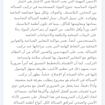
الأسس المهمة التي يجب أخذها بعين الاعتبار هي اختيار
المواد المناسبة. تتنوع المواد المستخدمة في تركيب السباكة
بين النحاس، البلاستيك، والفولاذ، ولكل منها خصائصه الخاصة
وفوائده. على سبيل المثال، تمتاز أنظمة السباكة النحاسية
بمتانتها ومقاومتها للتآكل، بينما قد تكون أنظمة البلاستيك
أخف وزناً وأقل تكاليف. من المهم أن يتم اختيار المواد بناءً
على البيئات المحلية والتكلفة والاحتياجات الخاصة
بالمستخدمين. أيضاً، تعتبر مواكبة المعايير الصناعية والقوانين
المحلية من النقاط الهامة التي يجب مراعاتها عند تركيب
السباكة. يجب على المهندسين والفنيين التأكد من أن النظام
يتوافق مع المعايير المعمول بها لضمان سلامة واستدامة
التركيب. كما أن الاهتمام بالتخطيط المسبق يُعد أمراً ضرورياً،
حيث يسهم ذلك في تنظيم الأنابيب بطريقة تسهل الوصول
إليها في حالة الصيانة أو الإصلاح. ختاماً، يظهر أن تركيب
السباكة في الدمام هو مشروع يتطلب معرفة فنية متعمقة
وأداءً دقيقاً، مما يجعل من الضروري العمل مع محترفين ذوي
خبرة لضمان تقديم أفضل الحلول وأكثرها فعالية. سيساعد
اتخاذ القرارات المدروسة في هذا المجال على تحسين الأداء
الأمني والصحي لمرافق السباكة ككل. أنواع أنظمة السباكة