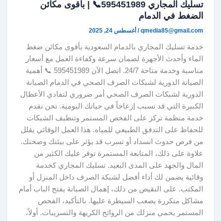
تسليك المجاري 595451989📞 | بأقوى مكائن
الضغط في الدمام
qmedia85@gmail.com
/
أغسطس 24, 2025
خدمة تسليك المجاري بالدمام السعودية بأقوى مكائن ضغط
الماء وأحدث الأجهزة لضمان سرعة وكفاءة العمل مع أسعار
مناسبة وخدمة متاحة 24/7. اتصل الآن 595451989 📞 أهمية
الصيانة الدورية لشبكات الصرف الصحي في الدمام الصيانة
الدورية لشبكات الصرف الصحي أمر ضروري لتفادي الأعطال
الكبيرة التي قد تسبب إزعاجاً في حياتك اليومية. نحن نقدم
خدمة منظمة تركز على الفحص المستمر وتنظيف الشبكات
للحفاظ على التدفق الطبيعي للمياه. هذا العمل الوقائي يقلل
من فرص حدوث انسداد أو تسرب قد يؤثر على بيئتك وصحتك.
علاوة على ذلك، المتابعة المستمرة توفر عليك الكثير من
المال والجهد على المدى البعيد. تسليك المجاري كخدمة
وقائية يضمن لك أداء أفضل لشبكة الصرف داخل المنزل أو
المكتب. على النقيض من ذلك، إهمال الصيانة يفتح الباب أمام
مشاكل متكررة يصعب السيطرة عليها. بالتأكيد، الفحص
المستمر يحمي منزلك من الروائح الكريهة والتسريبات. أولاً،