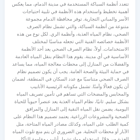
تتعدد أنظمة السباكة المستخدمة في مدينة الدمام، مما يعكس
أهمية تخطيط واستخدام هذه الأنظمة في تلبية احتياجات
الأسر والمباني التجارية. توفر محافظة الدمام مجموعة
متنوعة من أنظمة السباكة، والتي تشمل نظام الصرف
الصحي، نظام المياه العذبة، وأنظمة الري. لكل نوع من هذه
الأنظمة خصائصه الفنية التي تجعله مناسبًا لمختلف
الاستخدامات. أولاً، نظام الصرف الصحي يعد أحد الأنظمة
الأساسية في أي مدينة. يقوم هذا النظام بنقل المياه العادمة
والفضلات من المنازل إلى محطات معالجة المياه، مما يساعد
في حماية البيئة والصحة العامة. يجب أن يكون تصميم نظام
الصرف الصحي متناسبًا مع عدد السكان في المنطقة، لضمان
أن يكون فعالًا وآمنًا. تشمل مكوناته الرئيسية الأنابيب
والمحابس والمضخات التي تساهم في تأمين تصريف المياه
بشكل سليم. ثانيًا، نظام المياه العذبة يعد عنصراً حيوياً للحياة
اليومية. يضمن نقل المياه النقية إلى المنازل والمرافق
الصحية والمشروعات الزراعية. يعتمد تصميم هذا النظام على
كمية الطلب على المياه، وكذلك مصادر المياه المتاحة، مثل
الآبار أو محطات التحلية. من الضروري أن يتم منع تلوث المياه
العذبة من خلال استخدام مواد تشمل أنابيب مقاومة للتآكل