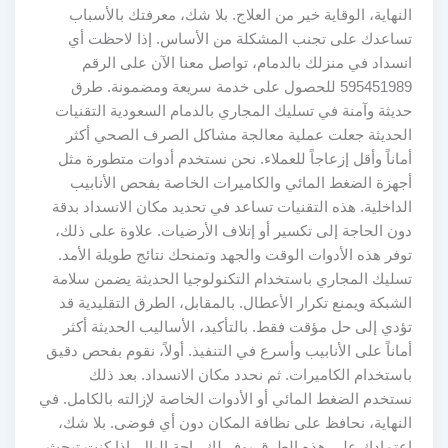
النهاية، الوقاية خير من العلاج. بلا شك، معرفتك بالأسباب
تساعدك على تجنب المشكلة من الأساس. إذا لاحظت أي
انسداد في منزلك بالدمام، تواصل معنا الآن على الرقم
595451989 للحصول على خدمة سريعة ومضمونة. طرق
حديثة وآمنة في تسليك المجاري بالدمام السعودية التقنيات
الحديثة جعلت عملية معالجة مشاكل الصرف الصحي أكثر
أماناً وأقل إزعاجاً للعملاء. نحن نستخدم أدوات متطورة مثل
أجهزة الضغط المائي والكاميرات الخاصة بفحص الأنابيب
الداخلية. هذه التقنيات تساعد في تحديد مكان الانسداد بدقة
دون الحاجة إلى تكسير أو إتلاف الأرضيات. علاوة على ذلك،
توفر هذه الأدوات الوقت والجهد وتمنحك نتائج طويلة الأمد.
تسليك المجاري باستخدام التكنولوجيا الحديثة يضمن سلامة
الشبكة ويمنع تكرار الأعطال. بالمقابل، الطرق التقليدية قد
تؤدي إلى حل مؤقت فقط. بالتأكيد، الأساليب الحديثة أكثر
أماناً على الأنابيب وأسرع في التنفيذ. أولاً، نقوم بفحص دقيق
باستخدام الكاميرات. ثم نحدد مكان الانسداد. بعد ذلك
نستخدم الضغط المائي أو الأدوات الخاصة لإزالته بالكامل. في
النهاية، نحافظ على نظافة المكان دون أي فوضى. بلا شك،
اعتمادك على هذه الطرق يوفر لك راحة البال. إذا كنت تبحث