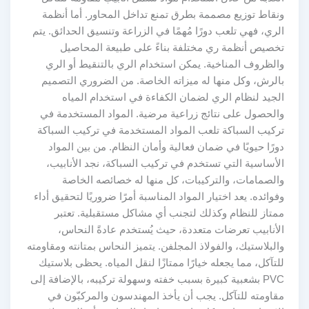
ونقاط توزيع مصممة بطرق تمنع تداخل المحاور. أما أنظمة
الري، فهي تلعب دورًا مُهمًا في الزراعة وتنسيق الحدائق. يتم
تخصيص أنظمة ري مختلفة بناءً على طبيعة المحاصيل
والظروف المناخية. يمكن استخدام الري بالتنقيط أو الري
بالرش، وكل منها له ميزاته الخاصة. من الضروري التصميم
الجيد لنظام الري لضمان الكفاءة في استخدام المياه
والحصول على نتائج زراعية مرضية. المواد المستخدمة في
تركيب السباكة تلعب المواد المستخدمة في تركيب السباكة
دورًا حيويًا في ضمان فعالية وأمان النظام. من بين المواد
الأساسية التي تستخدم في تركيب السباكة، نجد الأنابيب،
والصمامات، والتركيبات، كل منها له خصائصه الخاصة
وفوائده. يعد اختيار المواد المناسبة أمرًا ضروريًا لتحقيق أداء
ممتاز للنظام وكذلك لتجنب أي مشاكل مستقبلية. تعتبر
الأنابيب تعرضات متعددة، حيث يُستخدم عادةً النحاس،
والبلاستيك، والفولاذ المجلفن. يتميز النحاس بمتانته ومقاومته
للتآكل، مما يجعله خيارًا ممتازًا لنقل المياه. يحظى بلاستيك
PVC بشعبية كبيرة بسبب خفته وسهولة تركيبه، بالإضافة إلى
مقاومته للتآكل. يجب أن يأخذ المهندسون والمركبّون في