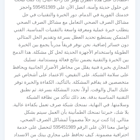
عن حلول حديثة وآمنة، اتصل الآن على 595451989 واحجز
خدمتك الفورية في الدمام. دور الخبرة والتقنيات في حل
مشاكل الصرف الصحي التعامل مع مشاكل الصرف الصحي
يتطلب خبرة عملية ومعرفة واسعة بالتقنيات المناسبة. الفني
المتمكن يستطيع تحديد العطل بسرعة وتقديم الحل المثالي
دون خسائر إضافية. نحن نوفر فريقاً مدرباً يجمع بين الخبرة
الطويلة واستخدام الأجهزة الحديثة لحل كل مشكلة. هذا الدمج
بين الخبرة والتقنية يضمن نتائج فعالة ومستدامة. تسليك
المجاري بخبرة فنية يقلل من مخاطر الأضرار الجانبية ويحافظ
على سلامة الشبكة. على النقيض، الاعتماد على أشخاص غير
متخصصين قد يفاقم المشكلة. بالتأكيد، الكفاءة والخبرة توفر
عليك المال والوقت. أولاً، نحدد المشكلة بسرعة. ثم نطبق
التقنية المناسبة بدقة. بعد ذلك نتأكد من نظافة الشبكة
وسلامتها. في النهاية، نمنحك شبكة صرف تعمل بكفاءة عالية.
بلا شك، خبرتنا تمنحك الطمأنينة بأن العمل سيتم بشكل
مثالي. إذا كنت تريد حلاً مضموناً لمشاكل الصرف الصحي،
تواصل معنا الآن على الرقم 595451989 لتحصل على خدمة
احترافية مضمونة. كيف تحافظ على مجاري بيتك من الانسداد