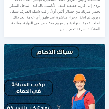
يؤدي إلى كارثة حقيقية كتلف الأنابيب. بالتأكيد، التدخل المبكر
يحمي منزلك من خسائر أكبر. أولاً، راقب شبكة الصرف بشكل
دوري. ثم اتخذ الإجراء مباشرة عند ظهور أي علامة. بعد ذلك
اطلب خدمة احترافية من فريق متخصص. في النهاية، معالجة
المشكلة بسرعة تحميك من