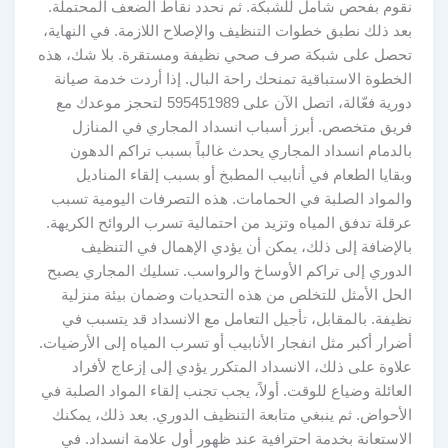
نقوم بفحص شامل للشبكة. ثم نحدد نقاط الضعف المحتملة.
بعد ذلك نطبق خطوات التنظيف والإصلاح اللازمة. في النهاية،
تحصل على شبكة صرف صحي نظيفة ومستقرة. بلا شك، هذه
الخطوة الاستباقية تمنحك راحة البال. إذا أردت خدمة صيانة
دورية فعّالة، اتصل الآن على 595451989 لتحجز موعدك مع
فريق متخصص. أبرز أسباب انسداد المجاري في المنازل
بالدمام انسداد المجاري يحدث غالباً بسبب تراكم الدهون
وبقايا الطعام في أنابيب المطبخ أو بسبب إلقاء المناديل
والمواد الصلبة في الحمامات. هذه التصرفات اليومية تسبب
عرقلة تدفق المياه وتزيد من احتمالية تسرب الروائح الكريهة.
بالإضافة إلى ذلك، يمكن أن يؤدي الإهمال في التنظيف
الدوري إلى تراكم الأوساخ والرواسب. تسليك المجاري يصبح
الحل الأمثل للتخلص من هذه التحديات وضمان بيئة منزلية
نظيفة. بالمقابل، تأجيل التعامل مع الانسداد قد يتسبب في
أضرار أكبر مثل انفجار الأنابيب أو تسرب المياه إلى الأرضيات.
علاوة على ذلك، الانسداد المتكرر يؤدي إلى إزعاج لأفراد
العائلة وضياع للوقت. أولاً، يجب تجنب إلقاء المواد الصلبة في
الأحواض. ثم ينبغي متابعة التنظيف الدوري. بعد ذلك، يمكنك
الاستعانة بخدمة احترافية عند ظهور أول علامة انسداد. في