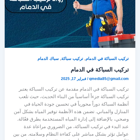
,
,
تركيب السباكة في الدمام
تركيب سباكة
سباك الدمام
تركيب السباكة في الدمام
qmedia85@gmail.com
/
فبراير 17, 2025
تركيب السباكة في الدمام مقدمة عن تركيب السباكة يعتبر
تركيب السباكة جزءاً أساسياً من البناء الحديث، حيث تلعب
أنظمة السباكة دوراً محورياً في تحسين جودة الحياة في
المنازل والمباني. تضمن هذه الأنظمة توفير المياه بشكل آمن
وصحي، بالإضافة إلى إدارة المياه المستخدمة بطرق فعّالة.
عند البدء في تركيب السباكة، من الضروري مراعاة عدة
عوامل تؤثر بشكل مباشر على كفاءة النظام وسلامته. من بين