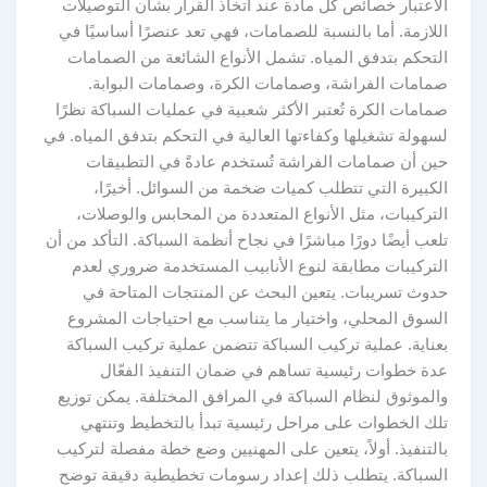
الاعتبار خصائص كل مادة عند اتخاذ القرار بشأن التوصيلات
اللازمة. أما بالنسبة للصمامات، فهي تعد عنصرًا أساسيًا في
التحكم بتدفق المياه. تشمل الأنواع الشائعة من الصمامات
صمامات الفراشة، وصمامات الكرة، وصمامات البوابة.
صمامات الكرة تُعتبر الأكثر شعبية في عمليات السباكة نظرًا
لسهولة تشغيلها وكفاءتها العالية في التحكم بتدفق المياه. في
حين أن صمامات الفراشة تُستخدم عادةً في التطبيقات
الكبيرة التي تتطلب كميات ضخمة من السوائل. أخيرًا،
التركيبات، مثل الأنواع المتعددة من المحابس والوصلات،
تلعب أيضًا دورًا مباشرًا في نجاح أنظمة السباكة. التأكد من أن
التركيبات مطابقة لنوع الأنابيب المستخدمة ضروري لعدم
حدوث تسريبات. يتعين البحث عن المنتجات المتاحة في
السوق المحلي، واختيار ما يتناسب مع احتياجات المشروع
بعناية. عملية تركيب السباكة تتضمن عملية تركيب السباكة
عدة خطوات رئيسية تساهم في ضمان التنفيذ الفعّال
والموثوق لنظام السباكة في المرافق المختلفة. يمكن توزيع
تلك الخطوات على مراحل رئيسية تبدأ بالتخطيط وتنتهي
بالتنفيذ. أولاً، يتعين على المهنيين وضع خطة مفصلة لتركيب
السباكة. يتطلب ذلك إعداد رسومات تخطيطية دقيقة توضح