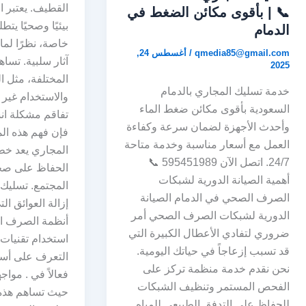
القطيف. يعتبر ان
📞 | بأقوى مكائن الضغط في
بيئيًا وصحيًا يتط
الدمام
خاصة، نظرًا لما
qmedia85@gmail.com
/
أغسطس 24,
آثار سلبية. تساه
2025
المختلفة، مثل ال
خدمة تسليك المجاري بالدمام
والاستخدام غير 
السعودية بأقوى مكائن ضغط الماء
تفاقم مشكلة انس
وأحدث الأجهزة لضمان سرعة وكفاءة
فإن فهم هذه ال
العمل مع أسعار مناسبة وخدمة متاحة
المجاري يعد خط
24/7. اتصل الآن 595451989 📞
الحفاظ على صحة
أهمية الصيانة الدورية لشبكات
المجتمع. تسليك 
الصرف الصحي في الدمام الصيانة
إزالة العوائق ال
الدورية لشبكات الصرف الصحي أمر
أنظمة الصرف ا
ضروري لتفادي الأعطال الكبيرة التي
استخدام تقنيات
قد تسبب إزعاجاً في حياتك اليومية.
التعرف على أسا
نحن نقدم خدمة منظمة تركز على
فعالاً في . موا
الفحص المستمر وتنظيف الشبكات
حيث تساهم هذه
للحفاظ على التدفق الطبيعي للمياه.