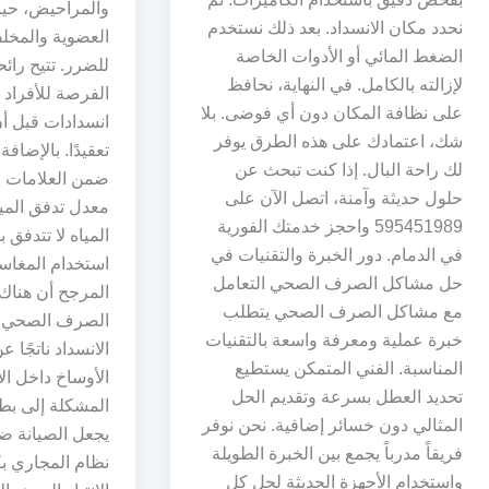
والمراحيض، حيث
نحدد مكان الانسداد. بعد ذلك نستخدم
العضوية والمخل
الضغط المائي أو الأدوات الخاصة
للضرر. تتيح رائ
لإزالته بالكامل. في النهاية، نحافظ
الفرصة للأفراد
على نظافة المكان دون أي فوضى. بلا
انسدادات قبل أن
شك، اعتمادك على هذه الطرق يوفر
تعقيدًا. بالإضاف
لك راحة البال. إذا كنت تبحث عن
ضمن العلامات ا
حلول حديثة وآمنة، اتصل الآن على
معدل تدفق الميا
595451989 واحجز خدمتك الفورية
المياه لا تتدفق
في الدمام. دور الخبرة والتقنيات في
استخدام المغاس
حل مشاكل الصرف الصحي التعامل
المرجح أن هناك
مع مشاكل الصرف الصحي يتطلب
الصرف الصحي. ي
خبرة عملية ومعرفة واسعة بالتقنيات
الانسداد ناتجًا 
المناسبة. الفني المتمكن يستطيع
الأوساخ داخل الأ
تحديد العطل بسرعة وتقديم الحل
المشكلة إلى بطء
المثالي دون خسائر إضافية. نحن نوفر
يجعل الصيانة 
فريقاً مدرباً يجمع بين الخبرة الطويلة
نظام المجاري ب
واستخدام الأجهزة الحديثة لحل كل