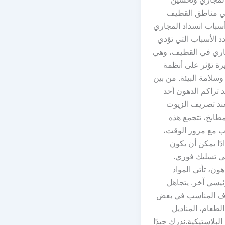
في مناطق القطيف
باب انسداد المجاري
 الأسباب التي تؤدي
جاري في القطيف، وهي
رة تؤثر على أنظمة
لامة البيئة. من بين
د تراكم الدهون أحد
عند تصريف الزيوت
طابخ، تتجمع هذه
بيب مع مرور الوقت،
ًا يمكن أن يكون
لى تسليك فوري.
هون، تأتي المواد
يسي آخر. يتجاهل
رف المناسب في بعض
 الطعام، المناديل
البلاستيكية.ندرك جيدًا