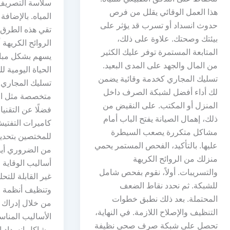
سلاسة التصريف
هذا العمل الوقائي يقلل من فرص
المياه. بالإضافة
حدوث انسداد أو تسرب قد يؤثر على
تقي هذه الطرق 
بيئتك وصحتك. علاوة على ذلك،
الروائح الكريهة
المتابعة المستمرة توفر عليك الكثير
يسهم بشكل مبا
من المال والجهد على المدى البعيد.
الحياة اليومية
تسليك المجاري كخدمة وقائية يضمن
تسليك المجاري 
لك أداء أفضل لشبكة الصرف داخل
متخصصة مثل ال
المنزل أو المكتب. على النقيض من
فضلًا عن التقني
ذلك، إهمال الصيانة يفتح الباب أمام
كاميرات التفتي
مشاكل متكررة يصعب السيطرة
للمختصين بتحديد
عليها. بالتأكيد، الفحص المستمر يحمي
من الضروري أيض
منزلك من الروائح الكريهة
أساليب الوقاية م
والتسريبات. أولاً، نقوم بفحص شامل
غير القابلة للت
للشبكة. ثم نحدد نقاط الضعف
وتنظيف أنظمة 
المحتملة. بعد ذلك نطبق خطوات
من خلال إدراك ال
التنظيف والإصلاح اللازمة. في النهاية،
الأساليب المناس
تحصل على شبكة صرف صحي نظيفة
مشاكل انسداد 