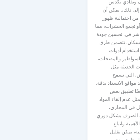
 وتفادي تكدس
 إلى ذلك،. يمكن أن
من احتمالية ظهور
 أو تجمع الحشرات، مما
شر في. تحسين جودة
 للسكان. تتضمن طرق
استخدام أدوات
سواطير والمضخات،
ات الحديثة مثل
ش، التي تسمح
 مواقع الانسداد بدقة.
ًا تطبيق بعض
ثل عدم إلقاء المواد
حلل في المجاري،
. الصرف بشكل دوري.
أهمية واتباع
بة، يمكن تقليل
المجاري وتحسين