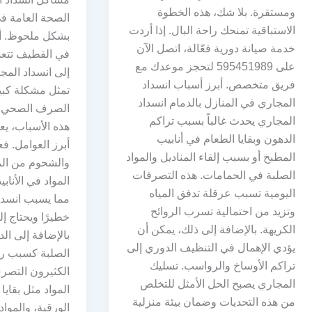
ومستقرة. بلا شك، هذه الخطوة
الصحة العامة 
الاستباقية تمنحك راحة البال. إذا أردت
بشكل ملحوظ. أس
خدمة صيانة دورية فعّالة، اتصل الآن
في القطيف تتعدد
على 595451989 لتحجز موعدك مع
إلى انسداد الم
فريق متخصص. أبرز أسباب انسداد
تمثل مشكلة كبي
المجاري في المنازل بالدمام انسداد
الصرف الصحي وس
المجاري يحدث غالباً بسبب تراكم
هذه الأسباب، يع
الدهون وبقايا الطعام في أنابيب
أبرز العوامل. ف
المطبخ أو بسبب إلقاء المناديل والمواد
والشحوم من الم
الصلبة في الحمامات. هذه التصرفات
المواد في الأنا
اليومية تسبب عرقلة تدفق المياه
مما يسبب انسداد
وتزيد من احتمالية تسرب الروائح
خطيرًا ويحتاج إ
الكريهة. بالإضافة إلى ذلك، يمكن أن
بالإضافة إلى الد
يؤدي الإهمال في التنظيف الدوري إلى
الصلبة كسبب رئ
تراكم الأوساخ والرواسب. تسليك
الكثيرون التص
المجاري يصبح الحل الأمثل للتخلص
المواد مثل بقايا
من هذه التحديات وضمان بيئة منزلية
الورقية، والمواد 