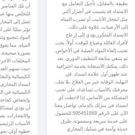
نظيفة. بالمقابل، تأجيل التعامل مع
أن تلك العناص
الانسداد قد يتسبب في أضرار أكبر
للتخلص منها عب
مثل انفجار الأنابيب أو تسرب المياه
تصل إلى المجار
إلى الأرضيات. علاوة على ذلك،
تؤثر سلبًا على ان
الانسداد المتكرر يؤدي إلى إزعاج
المواد تتجمع وت
لأفراد العائلة وضياع للوقت. أولاً، يجب
المياه، مما يعو
تجنب إلقاء المواد الصلبة في الأحواض.
بصورة صحيحة. أي
ثم ينبغي متابعة التنظيف الدوري. بعد
المخلفات الأخرى
ذلك، يمكنك الاستعانة بخدمة احترافية
حيث تسهم العدي
عند ظهور أول علامة انسداد. في
الكيميائية والبق
النهاية، الوقاية خير من العلاج. بلا شك،
انسداد المجاري.
معرفتك بالأسباب تساعدك على تجنب
الكيميائية في الت
المشكلة من الأساس. إذا لاحظت أي
وانخفاض كفاءة
انسداد في منزلك بالدمام، تواصل معنا
أن تؤدي لمشاكل
الآن على الرقم 595451989 للحصول
والانفجارات. بص
على خدمة سريعة ومضمونة. طرق
الأسباب الرئيسي
حديثة وآمنة في تسليك المجاري
خطوة أولى نحو