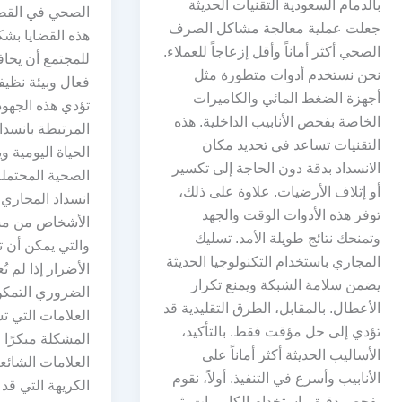
بالدمام السعودية التقنيات الحديثة
الصحي في القط
جعلت عملية معالجة مشاكل الصرف
هذه القضايا بش
الصحي أكثر أماناً وأقل إزعاجاً للعملاء.
للمجتمع أن يح
نحن نستخدم أدوات متطورة مثل
فعال وبيئة نظيف
أجهزة الضغط المائي والكاميرات
تؤدي هذه الجهود
الخاصة بفحص الأنابيب الداخلية. هذه
المرتبطة بانسدا
التقنيات تساعد في تحديد مكان
الحياة اليومية 
الانسداد بدقة دون الحاجة إلى تكسير
الصحية المحتمل
أو إتلاف الأرضيات. علاوة على ذلك،
انسداد المجاري 
توفر هذه الأدوات الوقت والجهد
الأشخاص من مش
وتمنحك نتائج طويلة الأمد. تسليك
والتي يمكن أن 
المجاري باستخدام التكنولوجيا الحديثة
الأضرار إذا لم ت
يضمن سلامة الشبكة ويمنع تكرار
الضروري التمك
الأعطال. بالمقابل، الطرق التقليدية قد
العلامات التي ت
تؤدي إلى حل مؤقت فقط. بالتأكيد،
المشكلة مبكرًا 
الأساليب الحديثة أكثر أماناً على
العلامات الشائعة
الأنابيب وأسرع في التنفيذ. أولاً، نقوم
الكريهة التي قد
بفحص دقيق باستخدام الكاميرات. ثم