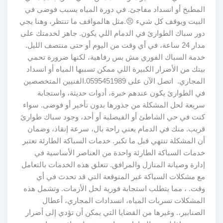
المطبخ أو انسداد مفاجئ. في دورة المياه يسبب فوضى في
البيت ويوقف كل شيء 😣.مثل هالمواقف ما تنتظر، وهنا يجي
دور سباك الطوارئ في الدمام اللي يكون. جاهز لخدمتك على
مدار 24 ساعة، في أي وقت من اليوم أو حتى منتصف الليل.
خدمة السباك الفوري مش بس رفاهية، لكنها ضرورة تحمي
بيتك من الأضرار الكبيرة اللي ممكن تسببها المياه أو انسداد
المجاري. اتصل الآن على 0595451989.الفنيين المتخصصين
في الطوارئ يكون عندهم خبرة، أدوات حديثة، واستجابة
سريعة لحل المشكلة من جذورها بدون تأخير أو فوضى. سواء
كنت في حي الشاطئ أو الفيصلية أو أحد، وجود سباك طوارئ
قريب. منك في الدمام يعني راحة بال، سرعة إنقاذ، وضمان
أن المشكلة تنتهي قبل ما تكبر. خدمات السباكة الطارئة تعتبر
خدمات السباكة الطارئة واحدة من العناصر الأساسية في
إدارة وصيانة المنازل والمرافق. تتعلق هذه الخدمات بالتعامل
مع مشكلات السباكة غير المتوقعة التي قد تحدث في أي
وقت. ، مما يتطلب استجابة فورية لحل الأزمات. وتشمل هذه
المشكلات تسربات المياه، انسدادات المجاري، أعطال
الصنابير،. وغيرها من القضايا التي يمكن أن تؤدي إلى أضرار