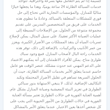
جسيمة إذا لم يتم التعامل معها بسرعة واحترافية. تتواجد
خدمات السباكة الطارئة 24 ساعة يوميًا، وهذا ما يجعلها خيارًا
مثاليًا للمنازل. والمؤسسات التجارية التي تحتاج إلى حل
فوري للمشكلات المتعلقة بالسباكة. وعادةً ما تنطوي هذه
الخدمات على فريق من المتخصصين المدربين على تقديم
مجموعة متنوعة من الحلول، من الإصلاحات البسيطة إلى
عمليات الصيانة الأكثر تعقيدًا. على سبيل المثال، يمكن لإصلاح
تسربات المياه أن ينقذ الممتلكات من الأضرار الكبيرة، ويعزز
من عمر الأنابيب والتركيبات. بالإضافة إلى ذلك، توفر هذه
الخدمات راحة البال لأصحاب المنازل. فمع وجود سباك
طوارئ متاح، يمكن للأفراد الاطمئنان إلى أنه يمكنهم الاعتماد
على الدعم المهني عند حدوث مشكلة. عنصر الوقت هو عامل
حاسم عندما يتعلق الأمر بخدمات السباكة الطارئة، حيث أن
الحلول السريعة تساهم في تقليل الأضرار المحتملة وتكبد
التكاليف الإضافية. لذلك، لا ينبغي الاستهانة بدور سباكي
الطوارئ في تعزيز البيئة المعيشية وصيانة المنازل بشكل عام.
أهمية العناية الفورية في حالات الطوارئ تعتبر مسألة العناية
الفورية في حالات الطوارئ من الأمور الحيوية التي يجب على
كل شخص أخذها بعين الاعتبار. عندما يتعلق الأمر بالمشاكل