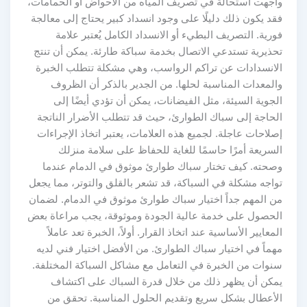
واجهت استحالة في تصريف المياه من الأحواض أو الحمامات،
فقد يكون ذلك دليلًا على وجود انسداد كبير يحتاج إلى معالجة
فورية. التصريف البطيء أو الانسداد الكامل يُعتبر علامة
تحذيرية تستدعي الاتصال بخدمة سباكة طارئة. يمكن أن تنتج
الانسدادات عن تراكم الرواسب، وهي مشكلة تتطلب الخبرة
والمعدات المناسبة لحلها. من الجدير بالذكر أن الظروف
الجوية السيئة، مثل الفيضانات، يمكن أن تؤدي أيضًا إلى
الحاجة إلى سباك الطوارئ، حيث قد تتطلب الأضرار الناتجة
إصلاحات عاجلة. لجميع هذه العلامات، يعتبر اتخاذ الإجراءات
السريعة أمرًا حاسمًا للغاية للحفاظ على سلامة منزلك
وصحته. كيف تختار سباك طوارئ موثوق في الدمام عندما
تواجه مشكلة في السباكة، قد تشعر بالقلق والتوتر، مما يجعل
من المهم جداً اختيار سباك طوارئ موثوق في الدمام. لضمان
الحصول على خدمة عالية الجودة وموثوقة، يجب مراعاة بعض
المعايير الأساسية عند اتخاذ القرار. أولاً، الخبرة تعد عاملاً
مهماً في اختيار سباك الطوارئ. من الأفضل اختيار فني لديه
سنوات من الخبرة في التعامل مع مشاكل السباكة المختلفة.
يمكن أن يظهر ذلك من خلال قدرة السباك على اكتشاف
الأعطال بشكل سريع وتقديم الحلول المناسبة. تحقق من