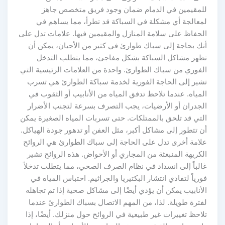
للمقيمين في الدمام ضمان وجود فريق متخصص جاهز
لمعالجة أي مشكلة في السباكة قد تطرأ، مما يساهم في
الحفاظ على سلامة المنازل والمقيمين فيها. علامات تدل على
أنك بحاجة إلى سباك طوارئ في كثير من الأحيان، يمكن أن
تظهر مشاكل السباكة بشكل مفاجئ، مما يتطلب التدخل
الفوري من سباك الطوارئ. واحدة من العلامات الرئيسية التي
تشير إلى الحاجة الفورية لخدمة سباكة الطوارئ هي تسرب
المياه. عندما تلاحظ تدفق المياه من الأنابيب أو الثقوب في
الجدران أو الأرضيات، يجب التصرف بسرعة لتجنب الأضرار
التي قد تلحق بالممتلكات. حتى تسربات المياه الصغيرة يمكن
أن تتطور إلى مشاكل أكبر، مثل العفن أو تدهور جودة الهياكل.
علامة أخرى تدل على الحاجة إلى سباك الطوارئ هي الروائح
الكريهة المنبعثة من المجاري أو الأحواض. هذه الروائح تشير
غالباً إلى انسداد في نظام الصرف الصحي، مما يتطلب تدخلاً
فورياً لتفادي انتشار البكتيريا والجراثيم. احتباس المياه في
الأنابيب يمكن أن يؤدي أيضًا إلى مشاكل صحية إذا تم تجاهله
لفترة طويلة. لذا، من المهم الاتصال بسباك الطوارئ عندما
تلاحظ تغييرات غير طبيعية في الروائح حول منزلك. أيضًا، إذا