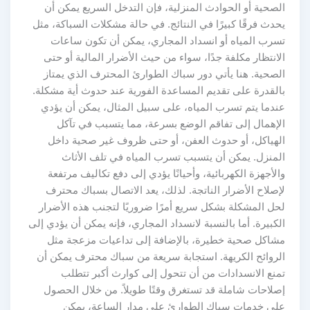
الصحية أو الحوادث المنزلية، فإن التدخل السريع يمكن أن
يحدث فرقًا كبيرًا في النتائج. في حالة مشكلات السباكة، مثل
تسرب المياه أو انسداد المجاري، يمكن أن تكون ساعات
الانتظار مكلفة جدًا، سواء من حيث الأضرار المالية أو حتى
الصحية. هنا يأتي دور سباك الطوارئ المحترف الذي يمتاز
بالقدرة على تقديم المساعدة الفورية عند حدوث أية مشكلة.
عندما يتم تسرب المياه، على سبيل المثال، يمكن أن يؤدي
الإهمال إلى تفاقم الوضع بسرعة، مما يتسبب في تآكل
الهياكل، أو حدوث العفن، أو حتى ظروف غير صحية داخل
المنزل. يمكن أن يتسبب تسرب المياه في تلف الأثاث
والأجهزة الكهربائية، وأحيانًا يؤدي إلى دفع تكاليف مرتفعة
لإصلاح الأضرار الناتجة. لذلك، يعد الاتصال بسباك محترف
لحل المشكلة بشكل سريع أمرًا ضروريًا لتجنب هذه الأضرار
الكبيرة. أما بالنسبة لانسداد المجاري، فإنه يمكن أن يؤدي إلى
مشاكل صحية خطيرة، بالإضافة إلى تداعيات مزعجة مثل
الروائح الكريهة. استجابة سريعة من سباك محترف يمكن أن
تمنع الانسدادات من أن تتحول إلى كوارث أكبر تتطلب
إصلاحات شاملة قد تستغرق وقتًا طويلاً. من خلال الحصول
على خدمات سباك الطوارئ على مدار الساعة، يمكن