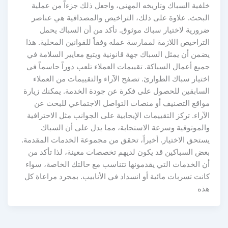
خلفية السباك وتاريخه المهني، واجعل ذلك جزءاً من عملية
البحث. علاوة على ذلك، التراخيص والمصداقية هي عناصر
ضرورية لاختيار سباك موثوق. تأكد من أن السباك يحمل
التراخيص اللازمة لممارسة عمله وفقاً للقوانين المحلية. هذا
يضمن أن يمثل السباك جهة قانونية ويتبع معايير السلامة في
جميع أعمال السباكة. تقييمات العملاء تلعب دوراً حاسماً في
اختيار سباك الطوارئ. تصفح الآراء والتقييمات من العملاء
السابقين للحصول على فكرة عن جودة الخدمة. يمكنك زيارة
مواقع التصنيف أو منصات التواصل الاجتماعي للبحث عن
الآراء. تركز التقييمات الإيجابية على الجوانب مثل الاحترافية
والموثوقية وسرعة الاستجابة، مما يدل على أن السباك
يستحق الاختيار. أخيراً، تحقق من مجموعة الخدمات المقدمة.
بعض السباكين قد يكون لديهم تخصصات معينة، لذا تأكد من
أن الخدمات التي يقدمونها تتناسب مع حالتك الخاصة، سواء
كانت تسربات مائية أو انسداد في الأنابيب. بمجرد مراعاة كل
هذه