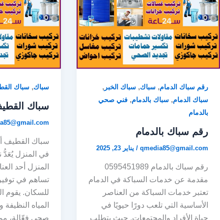
,
,
,
,
رقم سباك الدمام
سباك
سباك الخبر
سباك
سباك القط
,
,
سباك الدمام
سباك بالدمام
فني صحي
سباك القطي
بالدمام
a85@gmail.com
رقم سباك بالدمام
سباك القطيف أه
qmedia85@gmail.com
/
يناير 23, 2025
في المنزل يُعَدّ
رقم سباك بالدمام 0595451989
المنزل أحد العن
مقدمة عن خدمات السباكة في الدمام
تساهم في توفير 
تعتبر خدمات السباكة من العناصر
للسكان. يقوم ا
الأساسية التي تلعب دورًا حيويًا في
المياه النظيفة
حياة الأفراد والمجتمعات. حيث يتطلب
صحي فعّالة، مم