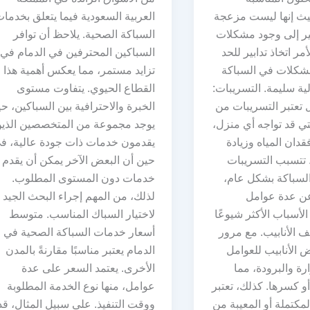
يث إنها ليست مزعجة
العربية السعودية فيما يتعلق بخدما
ر إلى وجود مشكلات
السباكة الصحية. يلاحظ أن توافر
ر اتخاذ تدابير للحد
السباكين المحترفين في الدمام في
شكلات في السباكة
تزايد مستمر، مما يعكس أهمية هذا
ية سليمة. التسريبات:
القطاع الحيوي. يتفاوت مستوى
 تعتبر التسريبات من
الخبرة والاحترافية بين السباكين، ح
تي قد تواجه أي منزل،
يوجد مجموعة من المتخصصين الذي
دان المياه وزيادة
يقدمون خدمات ذات جودة عالية، ف
 تتسبب التسريبات
حين أن البعض الآخر يمكن أن يقدم
السباكة بشكل عام،
خدمات دون المستوى المطلوب.
عن عدة عوامل
لذلك، من المهم إجراء البحث الجيد
لأسباب الأكثر شيوعًا
لاختيار السباك المناسب. متوسط
ف الأنابيب. مع مرور
أسعار خدمات السباكة الصحية في
 الأنابيب للعوامل
الدمام يعتبر مناسبًا مقارنةً بالمدن
ارة والبرودة، مما
الأخرى. يعتمد السعر على عدة
أو كسرها. كذلك، تعتبر
عوامل، منها نوع الخدمة المطلوبة
مكتملة أو المعيبة من
ووقت التنفيذ. على سبيل المثال، قد