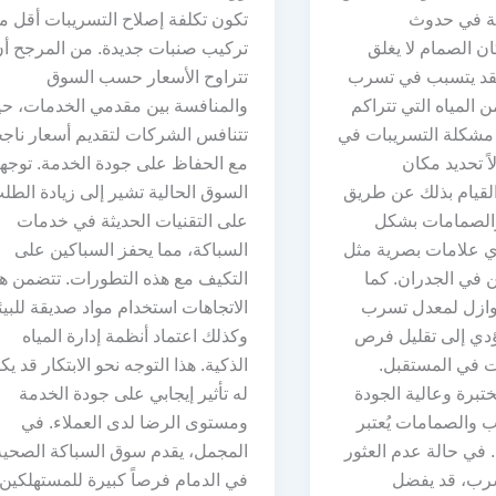
ية في حدوث
تكون تكلفة إصلاح التسريبات أقل م
ان الصمام لا يغلق
تركيب صنبات جديدة. من المرجح أ
قد يتسبب في تسرب
تتراوح الأسعار حسب السوق
المياه التي تتراكم
والمنافسة بين مقدمي الخدمات، ح
مشكلة التسريبات في
تتنافس الشركات لتقديم أسعار ناج
ً تحديد مكان
مع الحفاظ على جودة الخدمة. توجه
لقيام بذلك عن طريق
السوق الحالية تشير إلى زيادة الطل
والصمامات بشكل
على التقنيات الحديثة في خدمات
أي علامات بصرية مثل
السباكة، مما يحفز السباكين على
ن في الجدران. كما
التكيف مع هذه التطورات. تتضمن ه
وازل لمعدل تسرب
الاتجاهات استخدام مواد صديقة للبيئ
يؤدي إلى تقليل فرص
وكذلك اعتماد أنظمة إدارة المياه
 في المستقبل.
الذكية. هذا التوجه نحو الابتكار قد ي
تبرة وعالية الجودة
له تأثير إيجابي على جودة الخدمة
يب والصمامات يُعتبر
ومستوى الرضا لدى العملاء. في
ية. في حالة عدم العثور
المجمل، يقدم سوق السباكة الصحية
رب، قد يفضل
في الدمام فرصاً كبيرة للمستهلكين،