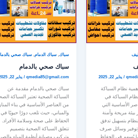
,
,
يف
سباك
سباك الدمام
سباك صحي بالدما
ف
سباك صحي بالدمام
qmedi
/
يناير 22, 2025
qmedia85@gmail.com
/
يناير 22, 2025
مية نظام السباكة
سباك صحي بالدمام مقدمة عن
ُ نظام السباكة في
السباكة الصحية تعتبر السباكة الصح
اصر الأساسية التي
من العناصر الأساسية في بناء المنا
بيئة مريحة وآمنة
والمباني، حيث تلعب دورًا حيويًا في
لنظام بتسهيل تدفق
الحفاظ على صحة وسلامة الأفراد.
 وتوفير وسائل صرف
تتعلق السباكة الصحية بتصميم
ا يُسهم في الحفاظ
وتركيب وصيانة أنظمة المياه والص