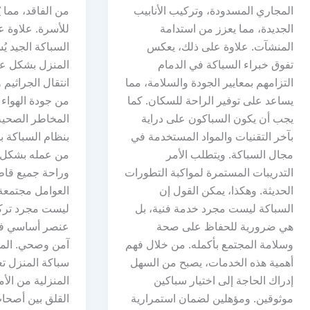
المجاري المسدودة، وتركيب الأنابيب
من الفاقد، مما ي
الجديدة، مما يعزز من استدامة
للأسرة. علاوة ع
المنشآت. علاوة على ذلك، يعكس
السباكة الجيد ي
تفوق خبراء السباكة في الدمام
المنزل بشكل عا
التزامهم بمعايير الجودة والسلامة، مما
انتقال الجراثيم 
يساعد على توفير الراحة للسكان. كما
من جودة الهواء 
يجب أن يكون السباكون على دراية
المخاطر الصحية. 
بآخر التقنيات والمواد المستخدمة في
بنظام السباكة 
مجال السباكة. ويتطلب الأمر
من عمله بشكل 
التدريبات المستمرة لمواكبة التطورات
وراحة جميع قاطن
الحديثة. وهكذا، يمكن القول إن
العوامل مجتمعة 
السباكة ليست مجرد خدمة فنية، بل
ليست مجرد تركي
هي ضرورية للحفاظ على صحة
عنصر أساسي في 
وسلامة المجتمع بأكمله. من خلال فهم
آمن وصحي. الم
أهمية هذه الخدمات، يصبح من السهل
سباكة المنزل ت
إدراك الحاجة إلى اختيار سباكين
المنزلية من الأم
موثوقين. ومؤهلين لضمان استمرارية
القلق بين أصحا