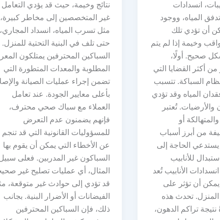
بات، انسدادات
نتائج وخيمة، حيث قد يؤدي التعامل 
دفق المياه، ووجود
غير المتخصصين إلى مخاطر كبيرة،
كن أن تؤدي تلك
مثل تسرب المياه، انسداد المجاري، 
قب وخيمة إذا لم يتم
حتى تلف في البنية التحتية للمنزل. 
كل صحيح. أولًا،
السباكين المحترفين يمتلكون المعر
 من أكثر القضايا التي
المطلوبة والمعدات المتطورة التي
ظام السباكة. تتسبب
تضمن إجراء عمليات الصيانة والإصل
دان المياه وقد تؤدي
بأعلى معايير الجودة. عند تعامل
والأرضيات. تُعتبر
العملاء مع سباك صحي محترف،
والمتهالكة أو
فإنهم يضمنون عدم التعرض
يفة من أبرز أسباب
للمسؤوليات القانونية التي قد تنجم
 يستدعي الحاجة إلى
عن الأخطاء التي يمكن أن يقوم بها
ستبدال للأنابيب
السباكون غير المدربين. فعلى سبيل
 انسدادات الأنابيب تُعد
المثال، أي عمليات تصليح غير صحي
مكن أن تؤثر على
قد تؤدي إلى حوادث غير متوقعة، م
المنزل. تحدث هذه
الفيضانات أو الأضرار البنية. بجانب
 نتيجة تراكم الدهون،
ذلك، فإن السباكين المحترفين