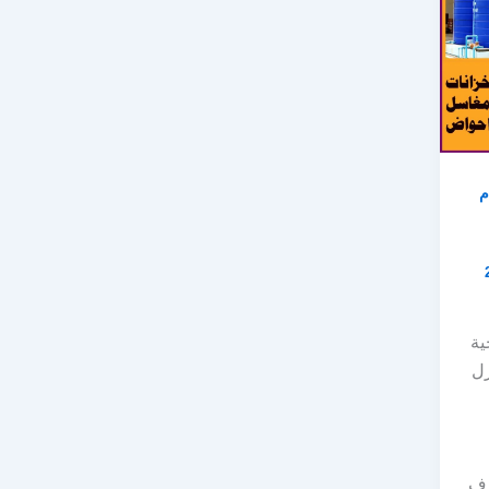
م
ية
زل
رف