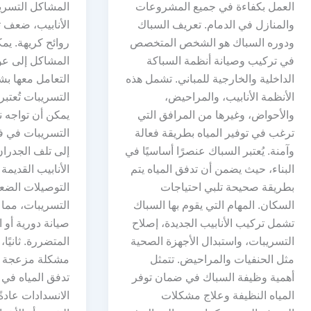
العمل بكفاءة في جميع المشروعات
المشاكل التسري
والمنازل في الدمام. تعريف السباك
الأنابيب، ضعف ت
ودوره السباك هو الشخص المتخصص
روائح كريهة. يم
في تركيب وصيانة أنظمة السباكة
المشاكل إلى عوا
الداخلية والخارجية للمباني. تشمل هذه
التعامل معها بش
الأنظمة الأنابيب، والمراحيض،
التسريبات تُعتبر
والأحواض، وغيرها من المرافق التي
يمكن أن تواجه ن
ترغب في توفير المياه بطريقة فعالة
التسريبات في فق
وآمنة. يُعتبر السباك عنصرًا أساسيًا في
إلى تلف الجدران 
البناء، حيث يضمن أن تدفق المياه يتم
الأنابيب القديمة 
بطريقة صحيحة تلبي احتياجات
التوصيلات الضع
السكان. المهام التي يقوم بها السباك
التسريبات، مما
تشمل تركيب الأنابيب الجديدة، إصلاح
صيانة دورية أو ا
التسريبات، واستبدال الأجهزة الصحية
المتضررة. ثانيًا،
مثل الحنفيات والمراحيض. تتمثل
مشكلة مزعجة ي
أهمية وظيفة السباك في ضمان توفر
تدفق المياه في 
المياه النظيفة وعلاج مشكلات
الانسدادات عادةً