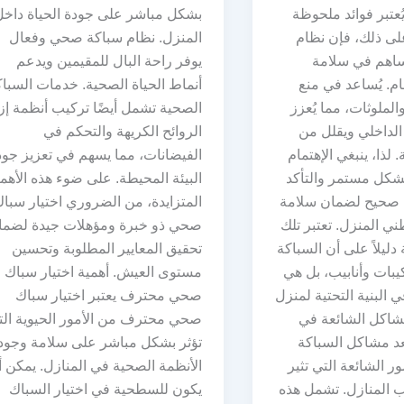
ُعتبر فوائد ملحوظة
بشكل مباشر على جودة الحياة داخل
لى ذلك، فإن نظام
المنزل. نظام سباكة صحي وفعال
ُساهم في سلامة
يوفر راحة البال للمقيمين ويدعم
م. يُساعد في منع
أنماط الحياة الصحية. خدمات السبا
والملوثات، مما يُعزز
الصحية تشمل أيضًا تركيب أنظمة إزا
الداخلي ويقلل من
الروائح الكريهة والتحكم في
لذا، ينبغي الإهتمام
الفيضانات، مما يسهم في تعزيز جود
بشكل مستمر والتأكد
البيئة المحيطة. على ضوء هذه الأهم
صحيح لضمان سلامة
المتزايدة، من الضروري اختيار سبا
ي المنزل. تعتبر تلك
صحي ذو خبرة ومؤهلات جيدة لضما
دليلاً على أن السباكة
تحقيق المعايير المطلوبة وتحسين
بات وأنابيب، بل هي
مستوى العيش. أهمية اختيار سباك
البنية التحتية لمنزل
صحي محترف يعتبر اختيار سباك
شاكل الشائعة في
صحي محترف من الأمور الحيوية الت
عد مشاكل السباكة
تؤثر بشكل مباشر على سلامة وجود
ور الشائعة التي تثير
الأنظمة الصحية في المنازل. يمكن 
ب المنازل. تشمل هذه
يكون للسطحية في اختيار السباك