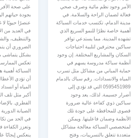
الأمر وجود نظم مائية وصرف صحي
على صحة الأفراد 
فعالة لضمان الراحة والسلامة. في
بجودة حياتهم اليو
مدينة الدمام، تكتسب خدمات السباكة
عنصرًا حيويًا لا 
أهمية خاصة نظرًا للنمو السريع الذي
في العديد من ا
تشهده المدينة. مما يستدعي توافر
والتنظيف، والش
سباكين محترفين لتلبية احتياجات
الضروري أن يتم
السكان والمشاريع المختلفة. إن وجود
بشكل يتماشى مع
أنظمة سباكة مدروسة يسهم في
تعكس الممارسات
حماية المباني من مشاكل مثل تسرب
السباكة أهمية ه
المياه والانسدادات. رقم سباك بالدمام
أن تؤدي الأعطا
0595451989 التي قد تؤدي إلى
المياه أو انسداد
أضرار جسيمة. لذلك، يعد وجود
أكبر مثل تلف ال
سباكين ذوي كفاءة عالية ضرورة
الفطري. بالإضاف
قصوى للمحافظة على جودة تلك
الصيانة الدورية 
الأنظمة وضمان فاعليتها. ويمكن
في الحد من تكال
لمتخصصي السباكة معالجة مشاكل
وتعزز الكفاءة في
متعددة تتعلق بالتسريبات، وفتح
ينعكس إيجابًا عل