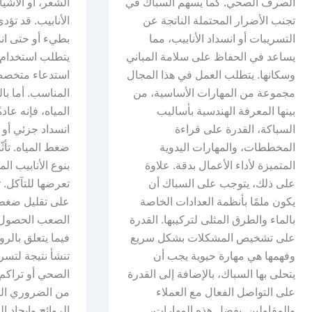
الصرف الصحي. كما يسهم السباك في
الشعر، أو الأشيا
تجنب الأضرار المحتملة الناتجة عن
الأنابيب. قد تؤد
التسريبات أو انسداد الأنابيب، مما
بطيء أو حتى ان
يساعد في الحفاظ على سلامة المباني
يتطلب استخدام ا
وسكانها. يتطلب العمل في هذا المجال
استدعاء متخصص 
مجموعة من المهارات الأساسية، من
المناسب. أما ب
بينها المعرفة الهندسية بأساليب
المياه، فإنه عادة
السباكة، القدرة على قراءة
انسداد جزئي أو
المخططات، والمهارات اليدوية
ضغط المياه. تأثّ
المتميزة لأداء الأعمال بدقة. علاوة
بنوع الأنابيب ا
على ذلك، يتوجب على السباك أن
تعرضها للتآكل. 
يكون ملمًا بأنظمة العدادات الخاصة
على تقليل ضغط 
بالماء والطرق المثلى لتركيبها. القدرة
الصعب الحصول ع
على تشخيص المشكلات بشكل سريع
فيما يتعلق بالروا
وفهمها هي مهارة حيوية يجب أن
تنشأ نتيجة لتس
يتحلى بها السباك، بالإضافة إلى القدرة
الصحي أو تراكم ا
على التواصل الفعال مع العملاء
من الضروري ال
والمقاولين. بفضل هذه المهارات،
الروائح وإيجاد ا