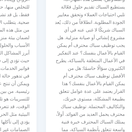
يستطيع السباك تقديم حلول فعّالة
للتخلص منها، ح
تلبي احتياجات العملاء وتحقق معايير
فقط، بل قد تشي
الجودة المطلوبة. انطلاقاً من ذلك، يُعد
صحية. يتطلب الأم
السباك شريكًا لا غنى عنه في أي
من مثل هذه الم
مشروع إنشائي أو صيانة منزلية. هل
لضمان بيئة منزل
يجب توظيف سباك محترف أم يمكن
الأسباب والحلول
القيام بالأعمال بنفسك؟ عند التفكير
أبرز المشاكل ال
في الأعمال المتعلقة بالسباكة، يطرح
حيث تؤدي إلى فق
الكثيرون سؤالًا حاسمًا: هل من
فواتير الخدمات.
الأفضل توظيف سباك محترف أم
في تدهور حالة 
يمكن القيام بالأعمال بنفسك؟ هذا
ويمكن أن تنتج 
القرار يعتمد على عدة عوامل تتعلق
رئيسية. من بين ا
بطبيعة المشكلة، مستوى خبرتك،
للتسريبات هو تل
والتكاليف المحتملة. توظيف سباك
الوقت، قد تتعرض
محترف يحمل العديد من الفوائد. أولاً،
البيئية مثل الحر
يمتلك السباك المحترف خبرة فنية
يؤدي إلى تآكلها 
واسعة تتعلق بأنظمة السباكة، مما
الصمامات غير ال