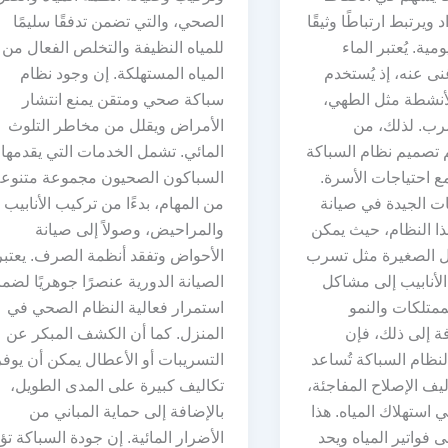
ويرتبط ارتباطًا وثيقًا
الصحي، والتي تضمن تدفقًا سليمًا
مية. يُعتبر الماء
للمياه النظيفة والتخلص الفعال من
غنى عنه، إذ يُستخدم
المياه المستهلكة. إن وجود نظام
لأنشطة مثل الطهي،
سباكة صحي ومتقن يمنع انتشار
رب. لذلك، من
الأمراض ويقلل من مخاطر التلوث
 تصميم نظام السباكة
المائي. تشمل الخدمات التي يقدمها
 احتياجات الأسرة.
السباكون الصحيون مجموعة متنوع
 الجيدة في صيانة
من المهام، بدءًا من تركيب الأنابيب
ذا النظام، حيث يمكن
والمراحيض، وصولاً إلى صيانة
ل الصغيرة مثل تسرب
الأحواض وتفقد أنظمة الصرف. يعتبر
 الأنابيب إلى مشاكل
الصيانة الدورية عنصرًا جوهريًا لضم
ممتلكات والنمو
استمرار فعالية النظام الصحي في
ة إلى ذلك، فإن
المنزل. كما أن الكشف المبكر عن
لنظام السباكة تُساعد
التسريبات أو الأعطال يمكن أن يوفر
يف الإصلاح المفاجئة،
تكاليف كبيرة على المدى الطويل،
 استهلاك المياه. هذا
بالإضافة إلى حماية المباني من
ى فواتير المياه ويحد
الأضرار المائية. إن جودة السباكة تؤ