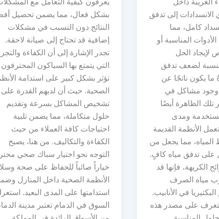
ء الغريبة داخل
يعرفون كيفية التعامل مع المشكلا
ي الانسدادات إلى تدفق
بشكل فعال، مما يضمن تحصيل أف
سداد كامل، مما
النتائج دون التسبب في مشكلات
لأدوات المناسبة أو
إضافية قد تحتاج إلى صيانة لاحقة.
لإيجاد الحل
تجدر الإشارة إلى أن الكفاءة والتجرب
النسبة لضعف تدفق
التي يتمتع بها السباكون المحترفون
ً ما يكون ناتجًا عن
تؤثر بشكل كبير على استدامة الأنظ
 وجود مشاكل في
الصحية. حيث أن لديهم القدرة على
ر تلك الظاهرة أيضًا
تشخيص المشاكل بسرعة وتقديم
لمستخدمة ومدى
حلول متكاملة، مما يضمن تلبية
تعمل الأنظمة القديمة
احتياجات كافة العملاء من حيث
المياه، مما يجعل من
الكفاءة والتكاليف. من هنا، يصبح
لى تدفق مياه كافٍ.
التوجه نحو اختيار سباك صحي محت
ئح الكريهة، فإنها قد
خياراً صائباً للحفاظ على صحة وسلا
رب مياه الصرف
الأنظمة الصحية داخل المنازل وضم
لبكتيريا في الأنابيب.
استدامتها على المدى البعيد. استعر
تعرف على مصدر هذه
السوق في الدمام تعتبر مدينة الدما
لحلول المناسبة
من الأسواق الرائدة في المملكة