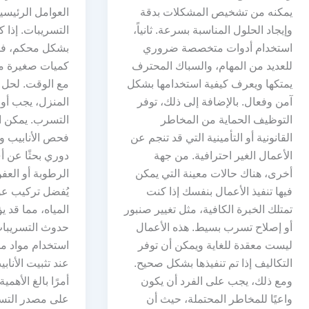
يمكنه من تشخيص المشكلات بدقة
العوامل الرئيس
وإيجاد الحلول المناسبة بسرعة. ثانياً،
التسريبات. إذا ك
استخدام أدوات متخصصة ضروري
بشكل محكم، ف
للعديد من المهام، والسباك المحترف
كميات صغيرة من 
يمتكها ويعرف كيفية استخدامها بشكل
مع الوقت. لحل 
آمن وفعال. بالإضافة إلى ذلك، توفر
المنزل، يجب أولا
التوظيف الحماية من المخاطر
التسرب. يمكن ا
القانونية أو التأمينية التي قد تنجم عن
فحص الأنابيب 
الأعمال الغير احترافية. من جهة
دوري بحثًا عن 
أخرى، هناك حالات معينة التي يمكن
الرطوبة أو العف
فيها تنفيذ الأعمال بنفسك إذا كنت
يُفضل تركيب ع
تمتلك الخبرة الكافية، مثل تغيير صنبور
المياه، مما قد 
أو إصلاح تسرب بسيط. هذه الأعمال
حدوث التسريبات
ليست معقدة للغاية ويمكن أن توفر
استخدام مواد مخ
التكاليف إذا تم تنفيذها بشكل صحيح.
عند تثبيت الأناب
ومع ذلك، يجب على الفرد أن يكون
أمرًا بالغ الأهم
واعيًا للمخاطر المحتملة، حيث أن
على مصدر التس