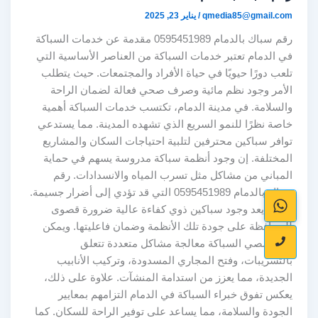
qmedia85@gmail.com
/
يناير 23, 2025
رقم سباك بالدمام 0595451989 مقدمة عن خدمات السباكة
في الدمام تعتبر خدمات السباكة من العناصر الأساسية التي
تلعب دورًا حيويًا في حياة الأفراد والمجتمعات. حيث يتطلب
الأمر وجود نظم مائية وصرف صحي فعالة لضمان الراحة
والسلامة. في مدينة الدمام، تكتسب خدمات السباكة أهمية
خاصة نظرًا للنمو السريع الذي تشهده المدينة. مما يستدعي
توافر سباكين محترفين لتلبية احتياجات السكان والمشاريع
المختلفة. إن وجود أنظمة سباكة مدروسة يسهم في حماية
المباني من مشاكل مثل تسرب المياه والانسدادات. رقم
سباك بالدمام 0595451989 التي قد تؤدي إلى أضرار جسيمة.
لذلك، يعد وجود سباكين ذوي كفاءة عالية ضرورة قصوى
للمحافظة على جودة تلك الأنظمة وضمان فاعليتها. ويمكن
لمتخصصي السباكة معالجة مشاكل متعددة تتعلق
بالتسريبات، وفتح المجاري المسدودة، وتركيب الأنابيب
الجديدة، مما يعزز من استدامة المنشآت. علاوة على ذلك،
يعكس تفوق خبراء السباكة في الدمام التزامهم بمعايير
الجودة والسلامة، مما يساعد على توفير الراحة للسكان. كما