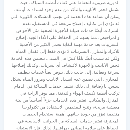
الدورية ضرورية للحفاظ على كفاءة أنظمة السباكة، حيث
تشمل فحص الأنابيب والتأكد من عدم وجود انسدادات أو تلف.
يمكن أن تساعد هذه الخدمة في تجنب المشكلات الكبيرة التي
قد تؤدي إلى تكاليف إصلاح مرتفعة في المستقبل. تقدم
الشركات أيضًا خدمات صيانة للأجهزة الصحية مثل الأحواض
والمراحيض، مما يسهم في الحفاظ على الأداء الجيد. إصلاح
التسريبات يعد خدمة مهمة للغاية تحمل الكثير من الأهمية
للأفراد والمنازل. التسريبات لا تؤدي فقط إلى فقدان المياه
ولكن قد تسبب أيضًا تلفًا كبيرًا في المبنى. تتضمن هذه الخدمة
فحص الأنابيب والأجهزة لاكتشاف أي تسربات، وكذلك إصلاحها
بسرعة وفعالية. إلى جانب ذلك، تتوفر أيضاً خدمات تنظيف
المجاري، التي تضمن عدم انسداد الأنابيب ومرور المياه بشكل
سلس. بالإضافة إلى ذلك، تشمل خدمات السباكة في الدمام
تركيب أنظمة تكييف الهواء والتدفئة، مما يوفر الراحة في
المنازل والمكاتب. تعتبر هذه الخدمات جزءاً أساسياً من بيئة
معيشية مريحة، وتتيح للمقيمين الاستفادة من تكنولوجيا
متقدمة تعزز من جودة حياتهم. أهمية استخدام الخدمات
المحترفة تعتبر خدمات السباكة من الجوانب الأساسية في
الحفاظ على سلامة المباني ومرافقها. لذلك، فإن الاستعانة