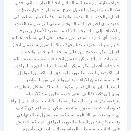
إجراء مقابلة أولية مع السباك قبل اتخاذ القرار النهائي. خلال
هذه المقابلة، يمكن للعميل طرح استفسارات حول طرق
العمل، والخدمات المقدمة، والتكلفة. هذه العملية تساعد في
تحديد مدى احترافية السباك وقدرته على التواصل مع العملاء.
وبالإضافة إلى ذلك، يجب التأكد من تحديد الأسعار بوضوح
وتجنب أي تكاليف إضافية غير متوقعة. في النهاية، تأخذ عملية
اختيار سباك محترف وقتًا وجهدًا، ولكنها ضرورية لضمان إنجاز
العمل بشكل صحيح. من خلال مراجعة التراخيص والخبرة
وتقييمات العملاء، يمكن للعميل اتخاذ قرار مستنير يضمن تلبية
احتياجاته بأفضل شكل ممكن. أهمية الصيانة الدورية لمرافق
السباكة تعتبر الصيانة الدورية لمرافق السباكة من العوامل
الأساسية لضمان الأداء المثالي والتقليل من المخاطر
المحتملة. إن إهمال فحص مكونات السباكة بشكل منتظم قد
يؤدي إلى تكبد تكاليف أعلى نتيجة لظهور مشكلات غير
متوقعة، مثل تسرب المياه أو انسداد الأنابيب. لذلك، فإن إجراء
فحوصات شاملة بصورة منتظمة يمكن أن يساعد في كشف
أي عيوب تخفيها الأنظمة السباكية، مما يسهل معالجتها في
وقت مبكر. تشمل الصيانة الدورية لمرافق السباكة التفتيش
على الأنابيب، صمامات المياه، وصلات الصرف، وأجهزة