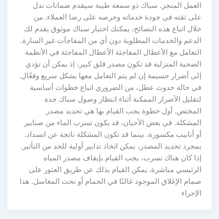
العمل المنجز. سباك ذو سمعة طيبة سيقدم ضمانات تدل
على ثقته في جودة خدماته وحرصه على رضا العملاء. من
خلال اتباع هذه النصائح، يمكنك اختيار سباك موثوق يقدم لك
الدعم والخدمات المطلوبة دون أي من المفاجآت غير السارة.
التعامل مع الأعطال المفاجئة الأعطال المفاجئة في الأنظمة
الصحية المنزلية قد تكون مصدر قلق كبير، إذ يمكن أن تؤدي
إلى أضرار جسيمة إن لم يتم التعامل معها بشكل سريع وفعّال.
في حالة حدوث عطل، من الضروري اتباع خطوات أساسية
لتقليل الأضرار الممكنة أثناء انتظار وصول سباك جدة
المختص. أول خطوة يجب القيام بها هي تحديد مصدر
المشكلة. في بعض الأحيان، قد يكون تسرب الماء من صنابير
أو أنابيب مكسورة، بينما قد تكون المشكلة ناتجة عن انسداد.
بمجرد تحديد المصدر، يمكن اتخاذ تدابير أولية للحد من التأثير.
إذا كان هناك تسرب، يجب القيام بإيقاف مصدر المياه
الرئيسي مباشرة. يمكن القيام بذلك عن طريق العثور على
صمام الإغلاق الموجود غالبًا في الحمام أو تحت المغاسل. هذا
الإجراء