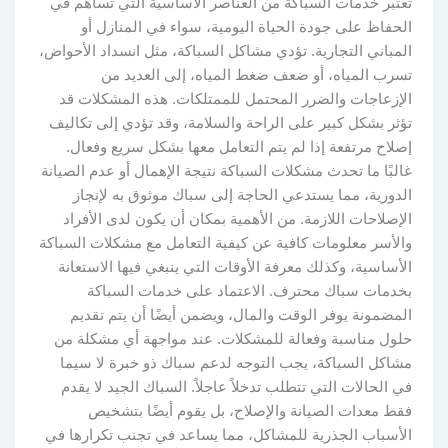
تعتبر خدمات السباكة من العناصر الأساسية التي تساهم في
الحفاظ على جودة الحياة اليومية، سواء في المنازل أو
المباني التجارية. تؤدي مشاكل السباكة، مثل انسداد الأحواض،
تسرب المياه، أو ضعف ضغط المياه، إلى العديد من
الإزعاجات والضرر المحتمل للممتلكات. هذه المشكلات قد
تؤثر بشكل كبير على الراحة والسلامة، وقد تؤدي إلى تكاليف
إصلاح مرتفعة إذا لم يتم التعامل معها بشكل سريع وفعال.
غالبًا ما تحدث مشكلات السباكة نتيجة الإهمال أو عدم الصيانة
الدورية، مما يستدعي الحاجة إلى سباك موثوق به لإنجاز
الإصلاحات اللازمة. من الأهمية بمكان أن يكون لدى الأفراد
والأسر معلومات كافية عن كيفية التعامل مع مشكلات السباكة
الأساسية، وكذلك معرفة الأوقات التي ينبغي فيها الاستعانة
بخدمات سباك محترف. الاعتماد على خدمات السباكة
المضمونة يوفر الوقت والمال، ويضمن أيضًا أن يتم تقديم
حلول مناسبة وفعالة للمشكلات. عند مواجهة أي مشكلة من
مشاكل السباكة، يجب التوجه لدعم سباك ذو خبرة لا سيما
في الحالات التي تتطلب تدخلاً عاجلاً. السباك الجيد لا يقدم
فقط معدات الصيانة والإصلاح، بل يقوم أيضًا بتشخيص
الأسباب الجذرية للمشاكل، مما يساعد في تجنب تكرارها في