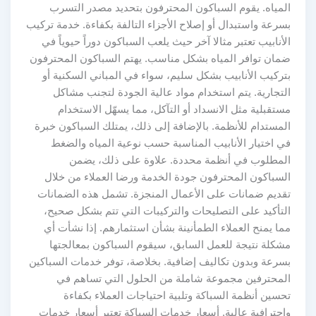
المياه. يقوم السباكون المحترفون بتحديد مصدر التسرب
بسرعة واستبدال أو إصلاح الأجزاء التالفة بكفاءة. خدمة تركيب
الأنابيب تعتبر مثالا آخر حيث يلعب السباكون دوراً حيوياً في
ضمان توافر المياه بشكل مناسب. يهتم السباكون المحترفون
بتركيب الأنابيب بشكل سليم، سواء في المباني السكنية أو
التجارية. يتم استخدام مواد عالية الجودة لتجنب مشاكل
مستقبلية مثل الانسداد أو التآكل، مما يسهّل الاستخدام
المستدام للأنظمة. بالإضافة إلى ذلك، يمتلك السباكون خبرة
في اختيار الأنابيب المناسبة حسب نوعية المياه والضغط
المطلوب في أنظمة محددة. علاوة على ذلك، يضمن
السباكون المحترفون جودة الخدمة ورضا العملاء من خلال
تقديم ضمانات على الأعمال المنجزة. تشمل هذه الضمانات
التأكيد على التصليحات والتركيبات التي تتم بشكل صحيح،
مما يمنح العملاء الطمأنينة بشأن استثمارهم. إذا نشأت أي
مشكلة نتيجة للعمل السابق، سيقوم السباكون بمعالجتها
بسرعة وبدون تكاليف إضافية. بخلاصة، توفر خدمات السباكين
المحترفين مجموعة شاملة من الحلول التي تساهم في
تحسين أنظمة السباكة وتلبية احتياجات العملاء بكفاءة
واحترافية عالية. أسعار خدمات السباكة تعتبر أسعار خدمات