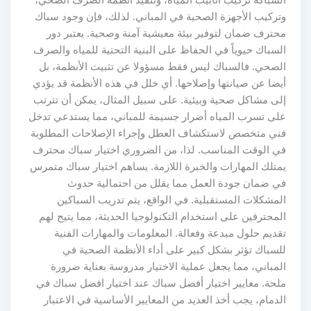
وتركيب الأجهزة الصحية في المباني. لذلك، فإن وجود سباك
محترف ضمان لتوفير بيئة معيشية آمنة وصحية. يعتبر دور
السباك حيوياً في الحفاظ على البنية التحتية للمياه والصرف
الصحي. فالسباك ليس فقط مسؤولا عن تثبيت الأنظمة، بل
أيضا عن صيانتها وإصلاحها. أي خلل في هذه الأنظمة قد يؤدي
إلى مشاكل صحية وبيئية. على سبيل المثال، يمكن أن تترتب
على تسرب المياه أضرار جسيمة للمباني، مما يستدعي تدخل
فني متخصص لاستكشاف العطل وإجراء الإصلاحات المطلوبة
في الوقت المناسب. لذا، من الضروري اختيار سباك محترف
يمتلك المهارات والخبرة اللازمة. يساهم اختيار سباك متمرس
في ضمان جودة العمل مما يقلل من احتمالية حدوث
المشكلات المستقبلية. في الواقع، يتم تدريب السباكين
المحترفين على استخدام التكنولوجيا الحديثة، مما يتيح لهم
تقديم حلول مبدعة وفعالة. المعلومات والمهارات الفنية
للسباك تؤثر بشكل كبير على أداء الأنظمة الصحية في
المباني، مما يجعل عملية الاختيار مدروسة بعناية ضرورة
ملحة. معايير اختيار أفضل سباك عند اختيار افضل سباك في
الدمام، يجب أخذ العديد من المعايير الأساسية في الاعتبار