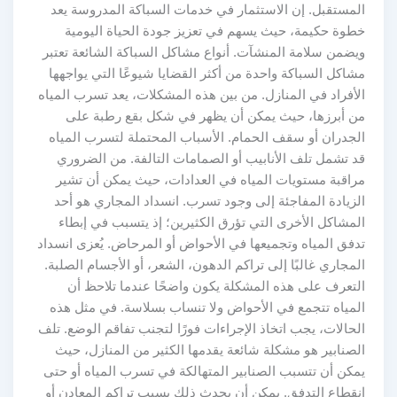
المستقبل. إن الاستثمار في خدمات السباكة المدروسة يعد
خطوة حكيمة، حيث يسهم في تعزيز جودة الحياة اليومية
ويضمن سلامة المنشآت. أنواع مشاكل السباكة الشائعة تعتبر
مشاكل السباكة واحدة من أكثر القضايا شيوعًا التي يواجهها
الأفراد في المنازل. من بين هذه المشكلات، يعد تسرب المياه
من أبرزها، حيث يمكن أن يظهر في شكل بقع رطبة على
الجدران أو سقف الحمام. الأسباب المحتملة لتسرب المياه
قد تشمل تلف الأنابيب أو الصمامات التالفة. من الضروري
مراقبة مستويات المياه في العدادات، حيث يمكن أن تشير
الزيادة المفاجئة إلى وجود تسرب. انسداد المجاري هو أحد
المشاكل الأخرى التي تؤرق الكثيرين؛ إذ يتسبب في إبطاء
تدفق المياه وتجميعها في الأحواض أو المرحاض. يُعزى انسداد
المجاري غالبًا إلى تراكم الدهون، الشعر، أو الأجسام الصلبة.
التعرف على هذه المشكلة يكون واضحًا عندما تلاحظ أن
المياه تتجمع في الأحواض ولا تنساب بسلاسة. في مثل هذه
الحالات، يجب اتخاذ الإجراءات فورًا لتجنب تفاقم الوضع. تلف
الصنابير هو مشكلة شائعة يقدمها الكثير من المنازل، حيث
يمكن أن تتسبب الصنابير المتهالكة في تسرب المياه أو حتى
انقطاع التدفق. يمكن أن يحدث ذلك بسبب تراكم المعادن أو