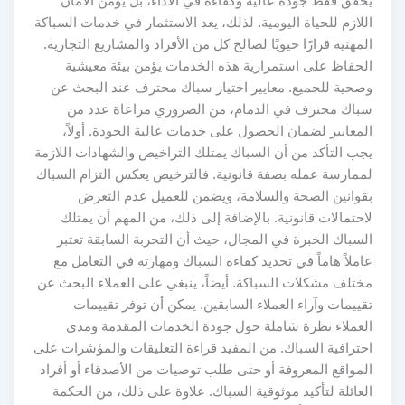
يحقق فقط جودة عالية وكفاءة في الأداء، بل يؤمن الأمان
اللازم للحياة اليومية. لذلك، يعد الاستثمار في خدمات السباكة
المهنية قرارًا حيويًا لصالح كل من الأفراد والمشاريع التجارية.
الحفاظ على استمرارية هذه الخدمات يؤمن بيئة معيشية
وصحية للجميع. معايير اختيار سباك محترف عند البحث عن
سباك محترف في الدمام، من الضروري مراعاة عدد من
المعايير لضمان الحصول على خدمات عالية الجودة. أولاً،
يجب التأكد من أن السباك يمتلك التراخيص والشهادات اللازمة
لممارسة عمله بصفة قانونية. فالترخيص يعكس التزام السباك
بقوانين الصحة والسلامة، ويضمن للعميل عدم التعرض
لاحتمالات قانونية. بالإضافة إلى ذلك، من المهم أن يمتلك
السباك الخبرة في المجال، حيث أن التجربة السابقة تعتبر
عاملاً هاماً في تحديد كفاءة السباك ومهارته في التعامل مع
مختلف مشكلات السباكة. أيضاً، ينبغي على العملاء البحث عن
تقييمات وآراء العملاء السابقين. يمكن أن توفر تقييمات
العملاء نظرة شاملة حول جودة الخدمات المقدمة ومدى
احترافية السباك. من المفيد قراءة التعليقات والمؤشرات على
المواقع المعروفة أو حتى طلب توصيات من الأصدقاء أو أفراد
العائلة لتأكيد موثوقية السباك. علاوة على ذلك، من الحكمة