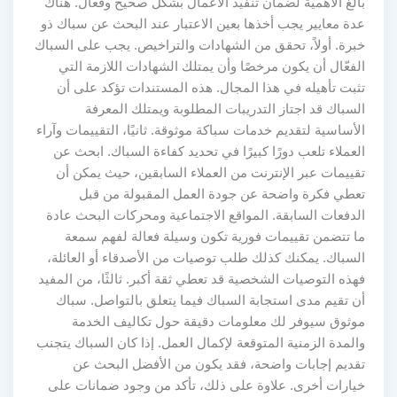
بالغ الأهمية لضمان تنفيذ الأعمال بشكل صحيح وفعال. هناك
عدة معايير يجب أخذها بعين الاعتبار عند البحث عن سباك ذو
خبرة. أولاً، تحقق من الشهادات والتراخيص. يجب على السباك
الفعّال أن يكون مرخصًا وأن يمتلك الشهادات اللازمة التي
تثبت تأهيله في هذا المجال. هذه المستندات تؤكد على أن
السباك قد اجتاز التدريبات المطلوبة ويمتلك المعرفة
الأساسية لتقديم خدمات سباكة موثوقة. ثانيًا، التقييمات وآراء
العملاء تلعب دورًا كبيرًا في تحديد كفاءة السباك. ابحث عن
تقييمات عبر الإنترنت من العملاء السابقين، حيث يمكن أن
تعطي فكرة واضحة عن جودة العمل المقبولة من قبل
الدفعات السابقة. المواقع الاجتماعية ومحركات البحث عادة
ما تتضمن تقييمات فورية تكون وسيلة فعالة لفهم سمعة
السباك. يمكنك كذلك طلب توصيات من الأصدقاء أو العائلة،
فهذه التوصيات الشخصية قد تعطي ثقة أكبر. ثالثًا، من المفيد
أن تقيم مدى استجابة السباك فيما يتعلق بالتواصل. سباك
موثوق سيوفر لك معلومات دقيقة حول تكاليف الخدمة
والمدة الزمنية المتوقعة لإكمال العمل. إذا كان السباك يتجنب
تقديم إجابات واضحة، فقد يكون من الأفضل البحث عن
خيارات أخرى. علاوة على ذلك، تأكد من وجود ضمانات على