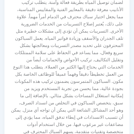
لضمان توصيل المياه بطريقة فعالة وآمنة. يتطلب تركيب
الأنابيب معرفة دقيقة بالمعايير الفنية والمقاييس المناسبة،
مما يجعل اختيار سباك محترف في الدمام أمراً مهماً. علاوة
على ذلك، يُعتبر إصلاح التسريبات من الخدمات الضرورية
الأخرى. التسريبات يمكن أن تؤدي إلى مشكلات خطيرة مثل
تلف الجدران والأسقف وزيادة فواتير المياه. يعمل السباكون
المحترفون على تحديد مصدر التسريبات ومعالجتها بشكل
سريع وفعال، مما يساعد في الحفاظ على سلامة الممتلكات
وتقليل التكاليف. تركيب الأحواض والحمامات أيضاً من
الخدمات التي يحتاج إليها الكثير من العملاء. يتطلب هذا النوع
من العمل تخطيطاً دقيقاً وفهماً عميقاً للوظائف الخاصة بكل
مكون. السباكون المتمرسون يضمنون تركيب هذه المكونات
بجودة عالية، مما يحسن من تجربة المستخدم ويزيد من
إمكانية استغلال المساحات بشكل مثالي. بالإضافة إلى ما
سبق، يتخصص السباكون في التخلص من انسداد الصرف،
وهو أحد المشاكل الشائعة التي يمكن أن تواجه أي منزل. يمكن
أن تتسبب الانسدادات في إبطاء تدفق المياه، مما يؤدي إلى
مضاعفات غير مرغوب فيها. من خلال استخدام أدوات
متخصصة وتقنيات متقدمة، يسهم السباك المحترف في