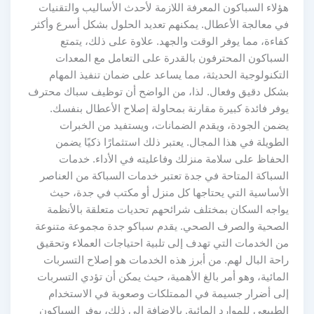
هؤلاء السباكون المعرفة اللازمة لأحدث الأساليب والتقنيات
في معالجة الأعطال. يمكنهم تعديد الحلول بشكل أسرع وأكثر
كفاءة، مما يوفر الوقت والجهد. علاوة على ذلك، يتمتع
السباكون المحترفون بالقدرة على التعامل مع المعدات
التكنولوجية الحديثة، مما يساعد على ضمان تنفيذ المهام
بشكل دقيق وفعال. لذا، من الواضح أن توظيف سباك محترف
يوفر فائدة كبيرة مقارنة بمحاولة إصلاح الأعطال بنفسك.
يضمن الجودة، ويقدم الضمانات، ويستفيد من الخبرات
الطويلة في هذا المجال. يعتبر ذلك استثمارًا ذكيًا يضمن
الحفاظ على سلامة منزلك وفاعليته في الأداء. خدمات
السباكة المتاحة في جدة تعتبر خدمات السباكة من العناصر
الأساسية التي يحتاجها كل منزل أو مكتب في جدة، حيث
يواجه السكان بمختلف شرائحهم تحديات متعلقة بالأنظمة
الصحية والصرف الصحي. يقدم سباكو جدة مجموعة متنوعة
من الخدمات التي تهدف إلى تلبية احتياجات العملاء وتحقيق
راحة البال لهم. من أبرز هذه الخدمات هو إصلاح التسربات
المائية، وهو أمر بالغ الأهمية، حيث يمكن أن تؤدي التسربات
إلى أضرار جسيمة في الممتلكات وصعوبة في الاستخدام
الطبيعي للموارد المائية. بالإضافة إلى ذلك، يوفر السباكون