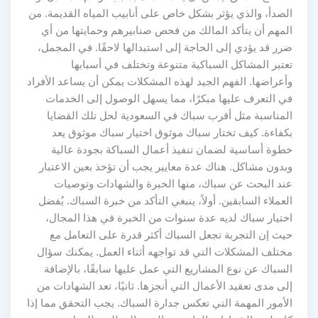
الصدأ، والذي يؤثر بشكل خاص على أنابيب المياه القديمة. من
المهم أن يتأكد المالك من فحص صنابيرهم وحمايتها من أي
ضرر قد يؤدي إلى الحاجة إلى استبدالها لاحقًا. في المجمل،
تعتبر المشاكل السباكية متنوعة وتختلف في أسبابها
وأعراضها. الفهم الجيد لهذه المشكلات يمكن أن يساعد الأفراد
في التعرف عليها مبكرًا، مما يسهل الوصول إلى الخدمات
المناسبة مثل أقرب سباك في السعودية لحل تلك القضايا
بكفاءة. كيف تختار سباك موثوق اختيار سباك موثوق يعد
خطوة أساسية لضمان تنفيذ أعمال السباكة بجودة عالية
وبدون مشاكل. هناك عدة معايير يجب أن تؤخذ بعين الاعتبار
عند البحث عن سباك، منها الخبرة والشهادات وتوصيات
العملاء السابقين. أولاً، ينبغي التأكد من خبرة السباك. يُفضل
اختيار سباك لديه عدة سنوات من الخبرة في هذا المجال،
حيث إن التجربة تجعل السباك أكثر قدرة على التعامل مع
مختلف المشكلات التي قد تواجهه أثناء العمل. يمكنك سؤال
السباك عن نوع المشاريع التي عمل عليها سابقًا، بالإضافة
إلى مدى تعقيد الأعمال التي أنجزها. ثانيًا، تعد الشهادات من
الأمور المهمة التي تعكس جدارة السباك. يجب التحقق مما إذا