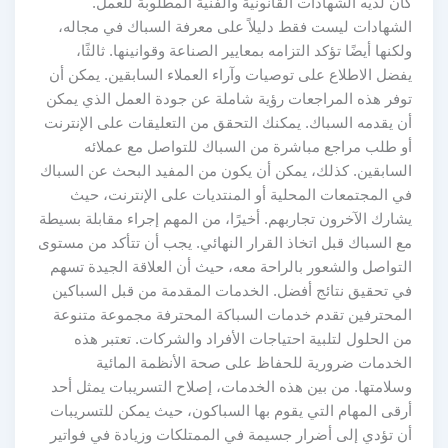
كان لديه الشهادات القانونية والفنية المطلوبة للعمل.
الشهادات ليست فقط دليلاً على معرفة السباك في مجاله،
ولكنها أيضًا تؤكد التزامه بمعايير الصناعة وقوانينها. ثالثًا،
يفضل الاطلاع على توصيات وآراء العملاء السابقين. يمكن أن
توفر هذه المراجعات رؤية شاملة عن جودة العمل الذي يمكن
أن يقدمه السباك. يمكنك التحقق من التعليقات على الإنترنت
أو طلب مراجع مباشرة من السباك للتواصل مع عملائه
السابقين. كذلك، يمكن أن يكون من المفيد البحث عن السباك
في المجتمعات المحلية أو المنتديات على الإنترنت، حيث
يشارك الآخرون تجاربهم. أخيرًا، من المهم إجراء مقابلة بسيطة
مع السباك قبل اتخاذ القرار النهائي. يجب أن تتأكد من مستوى
التواصل والشعور بالراحة معه، حيث أن العلاقة الجيدة تسهم
في تحقيق نتائج أفضل. الخدمات المقدمة من قبل السباكين
المحترفين تقدم خدمات السباكة المحترفة مجموعة متنوعة
من الحلول لتلبية احتياجات الأفراد والشركات. تعتبر هذه
الخدمات ضرورية للحفاظ على صحة الأنظمة المائية
وسلامتها. من بين هذه الخدمات، إصلاح التسريبات يمثل أحد
أرقى المهام التي يقوم بها السباكون، حيث يمكن للتسريبات
أن تؤدي إلى أضرار جسيمة في الممتلكات وزيادة في فواتير