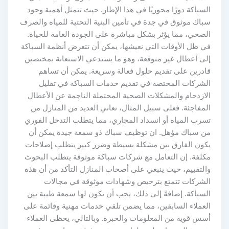
السباكة دورًا محوريًا في هذا الإطار. حيث تتمثل أهمية وجود
سباك موثوق في جدة في تأمين البنية التحتية للمياه والصرف
الصحي، مما يؤثر بشكل مباشرة على الجودة العامة للحياة.
في ظل الأوقات التي نعيشها، يمكن أن تتعرض أنظمة السباكة
إلى أعطال غير متوقعة، وهو ما يستدعي الاستعانة بمختصين
قادرين على تقديم حلول فعالة وسريعة. يمكن أن تساهم
الشركات المختصة في تقديم خدمات السباكة في تقليل
الازدحام والمشكلات الصحية المحتملة الناجمة عن الأعطال
المفاجئة. فعلى سبيل المثال، تعاني العديد من المنازل من
تسرب المياه أو انسداد المجاري، مما يتطلب التدخل الفوري
من سباك مؤهل. ان توظيف سباك ذو سمعة جيدة يمكن أن
يكون الفارق بين مشكلة بسيطة وضرر كبير يتطلب إصلاحات
مكلفة. إن التعامل مع شركات سباكة موثوقة يتطلب البحوث
والتقييم، حيث ينبغي على أصحاب المنازل التأكد من أن هذه
الشركات تتمتع بترخيص وشهادات موثوقة في مجالات
السباكة. إضافةً إلى ذلك، يجب أن تكون لها سمعة طيبة بين
العملاء السابقين، مما يضمن تلقي خدمات مهنية وقائمة على
أسس قوية من المعلومات والخبرة. وبالتالي، يحظى العملاء