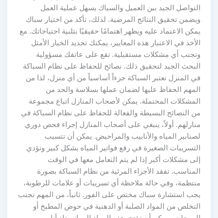
التواصل الجيد بين العميل والسباك يسهل عملية العمل
ويضمن تحقيق النتائج المرضية. لذلك، تأكد من اختيار سباك
يمكن الاعتماد عليه ويظهر اهتمامًا حقيقيًا بتلبية احتياجاتك. مع
الأخذ في الاعتبار هذه المعايير، يمكنك تحديد الخيار الأمثل
وتجنب أي مشكلات مستقبلية. تقع على عاتقك مسؤولية
البحث الجيد لتحقيق ذلك. نصائح للحفاظ على نظام السباكة
في المنزل تعتبر السباكة جزءاً أساسياً من أي منزل، لذا من
المهم الحفاظ عليها لضمان عملها بسلاسة والحد من
المشكلات المحتملة. يمكن لأصحاب المنازل اتباع مجموعة
من النصائح البسيطة والفعالة للحفاظ على نظام السباكة في
منازلهم. أولاً، ينبغي على أصحاب المنازل إجراء فحص دوري
لصنابير المياه والأنابيب والمراحيض. يمكن أن تتسبب
التسريبات الصغيرة في رفع فواتير المياه بشكل كبير وتؤدي
إلى مشكلات أكبر إذا لم يتم التعامل معها في الوقت
المناسب. تفقد الأجزاء المرئية من نظام السباكة بصورة
منتظمة، وفي حالة ملاحظة أي تسريبات أو علامات للرطوبة،
يجب استشارة سباك مختص على الفور. ثانياً، من المهم تجنب
التخلص من المواد الصلبة أو الدهنية في حوض المطبخ أو
المرحاض. يمكن أن تؤدي هذه المواد إلى انسداد أنابيب