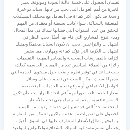
لضمان الحصول على خدمة عالية الجودة وموثوقة. تعتبر
الخبرة من أهم العوامل التي يجب مراعاتها. سباك ذو خبرة
واسعة قد يكون أكثر كفاءة في التعامل مع مختلف المشكلات
المتعلقة بالسباكة، سواء كانت بسيطة أو معقدة. من المهم
التحقق من عدد السنوات التي قضائها سباك في هذا المجال
ومدى تنوع المشاريع التي قام بها. أيضًا، يجب النظر في
الشهادات والتراخيص. يجب أن يكون السباك معتمدًا ويمتلك
الشهادات اللازمة التي تؤكد كفاءته ومهارته، مما يضمن
التزامه بالممارسات الصحيحة والمعايير المهنية. التقييمات
والآراء من العملاء السابقين تعد من المعايير الحاسمة كذلك،
حيث تساعد في توفير نظرة واضحة حول مستوى الخدمة التي
يقدمها السباك. يمكن البحث عن تقييمات على وسائل
التواصل الاجتماعي أو مواقع تقييم الخدمات المتخصصة.
أسعار الخدمة تلعب دوراً مهماً في اتخاذ القرار. يجب أن تكون
الأسعار تنافسية ومعقولة، بينما ينبغي تجنب الأسعار
المنخفضة جداً التي قد تشير إلى خدمات رديئة. من المفيد
الحصول على تقديرات من عدة سباكيين لتتمكن من المقارنة
بينها وفهم نطاق الأسعار المتعارف عليها في السوق. أخيرًا،
يجب أن تتسم مصداقية السباك بالشفافية والالتزام بالمواعيد.