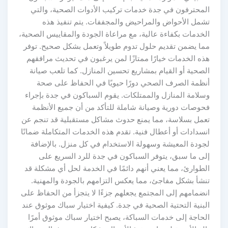
المحترفون في جدة خدمات تركيب الأدوات الصحية، والتي
تشمل الأحواض والمراحيض والمجففات. يتم تنفيذ هذه
الخدمات بكفاءة عالية، مع مراعاة الجودة والمقاييس الصحية،
مما يضمن تقديم حلول تدوم طويلاً وتعمل بشكل صحيح. توفر
هذه الخدمات خيارًا ممتازًا لمن يرغبون في تحديث مرافقهم
الصحية أو القيام بمشاريع تحسين المنازل. كما تلعب صيانة
أنظمة الصرف الصحي دورًا حيويًا في الحفاظ على صحة
وسلامة المنازل والممتلكات. يقوم السباكون في جدة بإجراء
فحوصات دورية وصيانة شاملة للتأكد من أن جميع الأنظمة
تعمل بسلاسة، مما يمنع حدوث مشاكل مستقبلية قد تنجم عن
انسدادات أو أعطال فنية. تقدم هذه الخدمات المتكاملة ضمانًا
لجودة المعيشة وسهولة الاستخدام في كل منزل. بالإضافة
إلى ما سبق، يتوفر السباكون في جدة للرد السريع على
الطوارئ، مما يعني أنهم دائمًا في الخدمة لحل أي مشكلة قد
تنشأ بشكل مفاجئ، مما يعكس التزامهم بالجودة والمهنية.
انضمامهم إلى المجتمع يجعلهم جزءًا لا يتجزأ من الحفاظ على
البنية التحتية الصحية في جدة. كيفية اختيار سباك موثوق عند
الحاجة إلى خدمات السباكة، يصبح اختيار سباك موثوق أمرًا