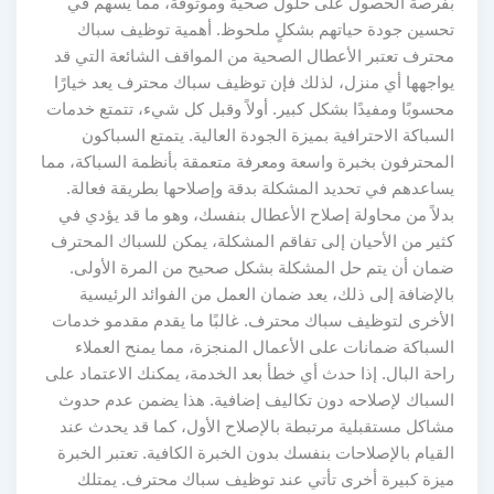
بفرصة الحصول على حلول صحية وموثوقة، مما يسهم في
تحسين جودة حياتهم بشكلٍ ملحوظ. أهمية توظيف سباك
محترف تعتبر الأعطال الصحية من المواقف الشائعة التي قد
يواجهها أي منزل، لذلك فإن توظيف سباك محترف يعد خيارًا
محسوبًا ومفيدًا بشكل كبير. أولاً وقبل كل شيء، تتمتع خدمات
السباكة الاحترافية بميزة الجودة العالية. يتمتع السباكون
المحترفون بخبرة واسعة ومعرفة متعمقة بأنظمة السباكة، مما
يساعدهم في تحديد المشكلة بدقة وإصلاحها بطريقة فعالة.
بدلاً من محاولة إصلاح الأعطال بنفسك، وهو ما قد يؤدي في
كثير من الأحيان إلى تفاقم المشكلة، يمكن للسباك المحترف
ضمان أن يتم حل المشكلة بشكل صحيح من المرة الأولى.
بالإضافة إلى ذلك، يعد ضمان العمل من الفوائد الرئيسية
الأخرى لتوظيف سباك محترف. غالبًا ما يقدم مقدمو خدمات
السباكة ضمانات على الأعمال المنجزة، مما يمنح العملاء
راحة البال. إذا حدث أي خطأ بعد الخدمة، يمكنك الاعتماد على
السباك لإصلاحه دون تكاليف إضافية. هذا يضمن عدم حدوث
مشاكل مستقبلية مرتبطة بالإصلاح الأول، كما قد يحدث عند
القيام بالإصلاحات بنفسك بدون الخبرة الكافية. تعتبر الخبرة
ميزة كبيرة أخرى تأتي عند توظيف سباك محترف. يمتلك