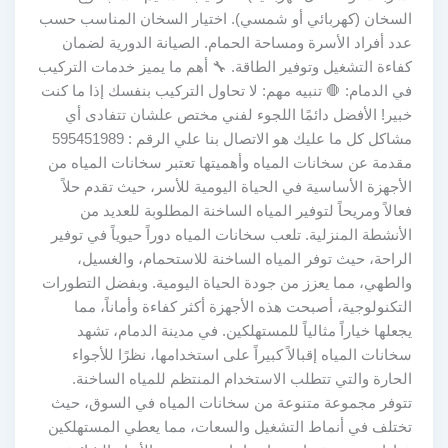
السخان (كهربائي أو شمسي). اختيار السخان المناسب حسب
عدد أفراد الأسرة ومساحة الحمام. الصيانة الدورية لضمان
كفاءة التشغيل وتوفير الطاقة. 🔧 أهم ما يميز خدمات التركيب
في الدمام: 🛑 تنبيه مهم: لا تحاول التركيب بنفسك إذا ما كنت
خبير! الأفضل دائمًا اللجوء لفني مختص علشان تتفادى أي
مشاكل كل ما عليك هو الاتصال بنا علي الرقم : 595451989
مقدمة عن سخانات المياه وأهميتها تعتبر سخانات المياه من
الأجهزة الأساسية في الحياة اليومية للأسر، حيث تقدم حلاً
فعالاً ومريحاً لتوفير المياه الساخنة المطلوبة للعديد من
الأنشطة المنزلية. تلعب سخانات المياه دوراً حيوياً في توفير
الراحة، حيث توفر المياه الساخنة للاستحمام، والغسيل،
والطهي، مما يعزز من جودة الحياة اليومية. وبفضل التطورات
التكنولوجية، أصبحت هذه الأجهزة أكثر كفاءة وأماناً، مما
يجعلها خياراً مثالياً للمستهلكين. في مدينة الدمام، تشهد
سخانات المياه إقبالاً كبيراً على استخدامها، نظرًا للأجواء
الحارة والتي تتطلب الاستخدام المنتظم للمياه الساخنة.
تتوفر مجموعة متنوعة من سخانات المياه في السوق، حيث
تختلف في أنماط التشغيل والسعات، مما يعطي المستهلكين