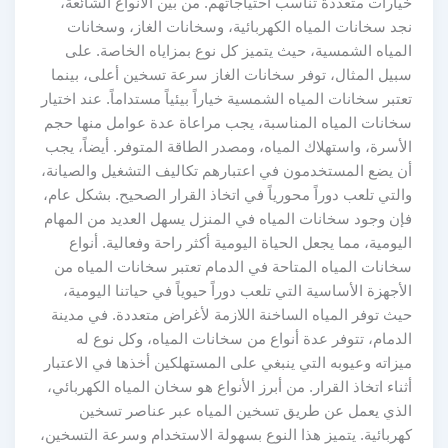
خيارات متعددة تناسب احتياجاتهم. من بين الأنواع الشائعة،
نجد سخانات المياه الكهربائية، وسخانات الغاز، وسخانات
المياه الشمسية، حيث يتميز كل نوع بمزاياه الخاصة. على
سبيل المثال، توفر سخانات الغاز سرعة تسخين أعلى، بينما
تعتبر سخانات المياه الشمسية خياراً بيئياً مستداماً. عند اختيار
سخانات المياه المناسبة، يجب مراعاة عدة عوامل منها حجم
الأسرة، واستهلاك المياه، ومصدر الطاقة المتوفر. أيضاً، يجب
أن يضع المستخدمون في اعتبارهم تكاليف التشغيل والصيانة،
والتي تلعب دوراً محورياً في اتخاذ القرار الصحيح. بشكل عام،
فإن وجود سخانات المياه في المنزل يسهل العديد من المهام
اليومية، مما يجعل الحياة اليومية أكثر راحة وفعالية. أنواع
سخانات المياه المتاحة في الدمام تعتبر سخانات المياه من
الأجهزة الأساسية التي تلعب دوراً حيوياً في حياتنا اليومية،
حيث توفر المياه الساخنة اللازمة لأغراض متعددة. في مدينة
الدمام، تتوفر عدة أنواع من سخانات المياه، وكل نوع له
ميزاته وعيوبه التي ينبغي على المستهلكين أخذها في الاعتبار
أثناء اتخاذ القرار. من أبرز الأنواع هو سخان المياه الكهربائي،
الذي يعمل عن طريق تسخين المياه عبر عناصر تسخين
كهربائية. يتميز هذا النوع بسهولة الاستخدام وسرعة التسخين،