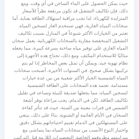
حيث يمكن الحصول على الماء الساخن في أي وقت. ومع
ذلك، فإن تكاليف التشغيل قد تكون مرتفعة نظراً للأسعار
المتزايدة للكهرباء، لذا تجب مراقبة استهلاك الطاقة بعناية. أما
سخانات المياه الغازية، فهي تستخدم الغاز لتسخين المياه.
تعتبر من الخيارات الأكثر شيوعاً في المنازل بسبب تكاليف
التشغيل المنخفضة مقارنة بالسخانات الكهربائية. يعمل سخان
المياه الغازي على توفير مياه ساخنة بسرعة كبيرة، مما يجعله
مثاليًا للاستخدام المكثف. ومع ذلك، تحتاج هذه الأجهزة إلى
نظام تهوية جيد، ويمكن أن تمثل بعض المخاطر إذا لم يتم
تركيبها بشكل صحيح. في السنوات الأخيرة، أصبحت سخانات
المياه الشمسية الخيار الأكثر شعبية من بين عدة خيارات
مستدامة. تعتمد هذه السخانات على الطاقة الشمسية
لتسخين المياه، مما يجعلها صديقة للبيئة وتساعد في تقليل
تكاليف الطاقة. لكن في الدمام، يجب مراعاة توفر أشعة
الشمس في فترات معينة من السنة، حيث قد تتأثر كفاءة
السخان في الأيام الغائمة أو الشتوية. بناءً على ذلك، ينبغي
على المستهلكين في الدمام تقييم احتياجاتهم بشكل دقيق
واختيار النوع الأنسب من سخانات المياه بما يتماشى مع
ميزانيتهم وظروفهم الخاصة. التحضيرات اللازمة قبل التركيب