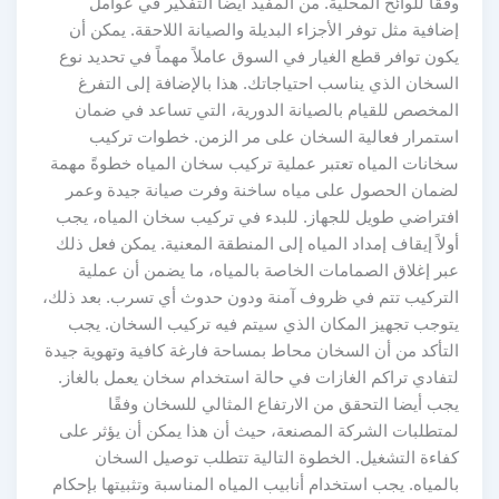
وفقاً للوائح المحلية. من المفيد أيضاً التفكير في عوامل
إضافية مثل توفر الأجزاء البديلة والصيانة اللاحقة. يمكن أن
يكون توافر قطع الغيار في السوق عاملاً مهماً في تحديد نوع
السخان الذي يناسب احتياجاتك. هذا بالإضافة إلى التفرغ
المخصص للقيام بالصيانة الدورية، التي تساعد في ضمان
استمرار فعالية السخان على مر الزمن. خطوات تركيب
سخانات المياه تعتبر عملية تركيب سخان المياه خطوةً مهمة
لضمان الحصول على مياه ساخنة وفرت صيانة جيدة وعمر
افتراضي طويل للجهاز. للبدء في تركيب سخان المياه، يجب
أولاً إيقاف إمداد المياه إلى المنطقة المعنية. يمكن فعل ذلك
عبر إغلاق الصمامات الخاصة بالمياه، ما يضمن أن عملية
التركيب تتم في ظروف آمنة ودون حدوث أي تسرب. بعد ذلك،
يتوجب تجهيز المكان الذي سيتم فيه تركيب السخان. يجب
التأكد من أن السخان محاط بمساحة فارغة كافية وتهوية جيدة
لتفادي تراكم الغازات في حالة استخدام سخان يعمل بالغاز.
يجب أيضا التحقق من الارتفاع المثالي للسخان وفقًا
لمتطلبات الشركة المصنعة، حيث أن هذا يمكن أن يؤثر على
كفاءة التشغيل. الخطوة التالية تتطلب توصيل السخان
بالمياه. يجب استخدام أنابيب المياه المناسبة وتثبيتها بإحكام