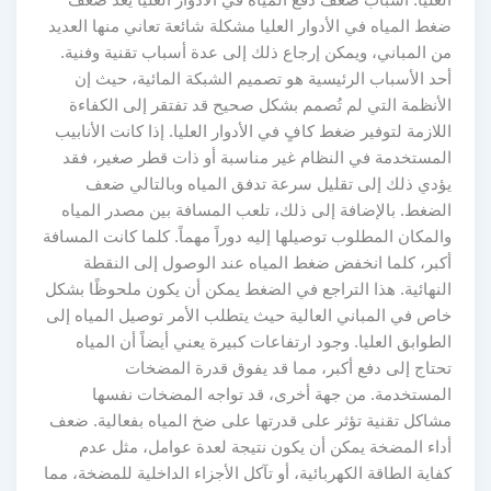
ضغط المياه في الأدوار العليا مشكلة شائعة تعاني منها العديد
من المباني، ويمكن إرجاع ذلك إلى عدة أسباب تقنية وفنية.
أحد الأسباب الرئيسية هو تصميم الشبكة المائية، حيث إن
الأنظمة التي لم تُصمم بشكل صحيح قد تفتقر إلى الكفاءة
اللازمة لتوفير ضغط كافٍ في الأدوار العليا. إذا كانت الأنابيب
المستخدمة في النظام غير مناسبة أو ذات قطر صغير، فقد
يؤدي ذلك إلى تقليل سرعة تدفق المياه وبالتالي ضعف
الضغط. بالإضافة إلى ذلك، تلعب المسافة بين مصدر المياه
والمكان المطلوب توصيلها إليه دوراً مهماً. كلما كانت المسافة
أكبر، كلما انخفض ضغط المياه عند الوصول إلى النقطة
النهائية. هذا التراجع في الضغط يمكن أن يكون ملحوظًا بشكل
خاص في المباني العالية حيث يتطلب الأمر توصيل المياه إلى
الطوابق العليا. وجود ارتفاعات كبيرة يعني أيضاً أن المياه
تحتاج إلى دفع أكبر، مما قد يفوق قدرة المضخات
المستخدمة. من جهة أخرى، قد تواجه المضخات نفسها
مشاكل تقنية تؤثر على قدرتها على ضخ المياه بفعالية. ضعف
أداء المضخة يمكن أن يكون نتيجة لعدة عوامل، مثل عدم
كفاية الطاقة الكهربائية، أو تآكل الأجزاء الداخلية للمضخة، مما