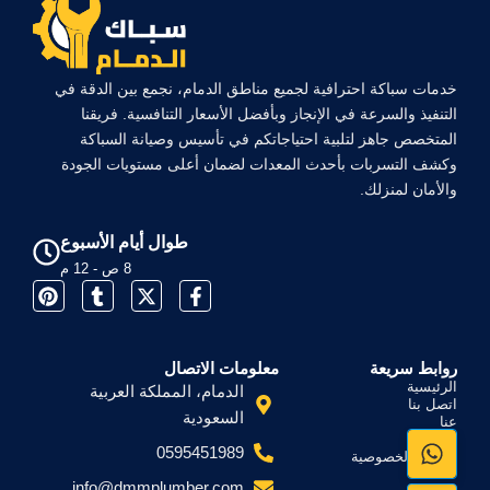
خدمات سباكة احترافية لجميع مناطق الدمام، نجمع بين الدقة في
التنفيذ والسرعة في الإنجاز وبأفضل الأسعار التنافسية. فريقنا
المتخصص جاهز لتلبية احتياجاتكم في تأسيس وصيانة السباكة
وكشف التسربات بأحدث المعدات لضمان أعلى مستويات الجودة
والأمان لمنزلك.
طوال أيام الأسبوع
8 ص - 12 م
P
T
X
F
i
u
-
a
n
m
t
c
t
b
w
e
e
l
i
b
روابط سريعة
معلومات الاتصال
r
r
t
o
الرئيسية
الدمام، المملكة العربية
اتصل بنا
e
t
o
السعودية
عنا
s
e
k
خدماتنا
t
r
-
0595451989
سياسة الخصوصية
f
info@dmmplumber.com