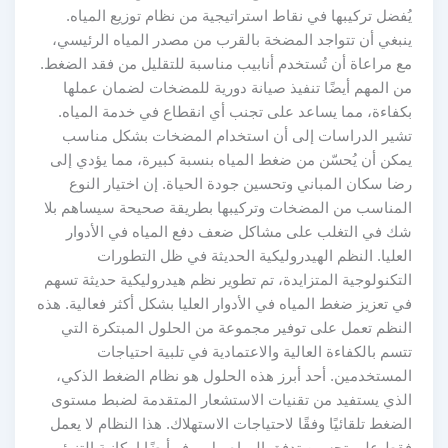
يُفضل تركيبها في نقاط استراتيجية من نظام توزيع المياه.
ينبغي أن تتواجد المضخة بالقرب من مصدر المياه الرئيسي،
مع مراعاة أن تُستخدم أنابيب مناسبة للتقليل من فقد الضغط.
من المهم أيضًا تنفيذ صيانة دورية للمضخات لضمان عملها
بكفاءة، مما يساعد على تجنب أي انقطاع في خدمة المياه.
تشير الدراسات إلى أن استخدام المضخات بشكل مناسب
يمكن أن يُحسّن من ضغط المياه بنسبة كبيرة، مما يؤدي إلى
رضا سكان المباني وتحسين جودة الحياة. إن اختيار النوع
المناسب من المضخات وتركيبها بطريقة صحيحة سيساهم بلا
شك في التغلب على مشاكل ضعف دفع المياه في الأدوار
العليا. النظم الهيدروليكية الحديثة في ظل التطورات
التكنولوجية المتزايدة، تم تطوير نظم هيدروليكية حديثة تسهم
في تعزيز ضغط المياه في الأدوار العليا بشكل أكثر فعالية. هذه
النظم تعمل على توفير مجموعة من الحلول المبتكرة التي
تتسم بالكفاءة العالية والاعتمادية في تلبية احتياجات
المستخدمين. أحد أبرز هذه الحلول هو نظام الضغط الذكي،
الذي يستفيد من تقنيات الاستشعار المتقدمة لضبط مستوى
الضغط تلقائيًا وفقًا لاحتياجات الاستهلاك. هذا النظام لا يعمل
فقط على تحسين تدفق المياه، بل يوفر أيضًا إمكانية التنبؤ