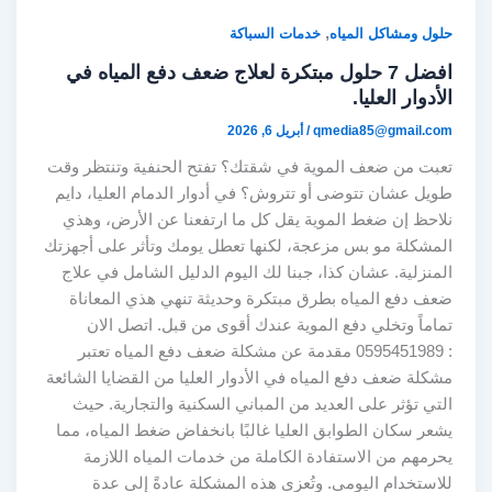
,
حلول ومشاكل المياه
خدمات السباكة
افضل 7 حلول مبتكرة لعلاج ضعف دفع المياه في
الأدوار العليا.
qmedia85@gmail.com
/
أبريل 6, 2026
تعبت من ضعف الموية في شقتك؟ تفتح الحنفية وتنتظر وقت
طويل عشان تتوضى أو تتروش؟ في أدوار الدمام العليا، دايم
نلاحظ إن ضغط الموية يقل كل ما ارتفعنا عن الأرض، وهذي
المشكلة مو بس مزعجة، لكنها تعطل يومك وتأثر على أجهزتك
المنزلية. عشان كذا، جبنا لك اليوم الدليل الشامل في علاج
ضعف دفع المياه بطرق مبتكرة وحديثة تنهي هذي المعاناة
تماماً وتخلي دفع الموية عندك أقوى من قبل. اتصل الان
: 0595451989 مقدمة عن مشكلة ضعف دفع المياه تعتبر
مشكلة ضعف دفع المياه في الأدوار العليا من القضايا الشائعة
التي تؤثر على العديد من المباني السكنية والتجارية. حيث
يشعر سكان الطوابق العليا غالبًا بانخفاض ضغط المياه، مما
يحرمهم من الاستفادة الكاملة من خدمات المياه اللازمة
للاستخدام اليومي. وتُعزى هذه المشكلة عادةً إلى عدة