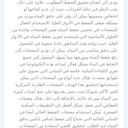
يؤدي إلى انعدام تحقيق الضغط المطلوب. علاوة على ذلك،
يجب النظر في حالة الخزانات، حيث أن عدم كفاءتها أو
انخفاض منسوبها يمكن أن يؤثر على تدفق المياه ويزيد من
مشكلة ضعف الضغط في الأدوار العليا. الاستخدام الفعال
للمضخات في تحسين ضغط المياه تعتبر المضخات واحدة من
الحلول الأساسية التي تُستخدم لتعزيز ضغط المياه في الأدوار
العليا، حيث تواجه هذه المناطق عادةً صعوبة في الحصول
على تدفق مناسب من المياه. يمكن أن تؤدي المضخات إلى
رفع ضغط المياه وتوزيعها مما يُسهل الوصول إلى جميع
النقاط في البناء بشكل فعال. تُساعد هذه التكنولوجيا في
تعزيز الكفاءة المائية، خاصة في المباني التي تحتوي على
طوابق متعددة. هناك عدة أنواع من المضخات التي يمكن
استخدامها لتحقيق هذا الهدف. المضخات الطاردة المركزية
تُعتبر الأكثر شيوعًا حيث تتميز بقدرتها على ضخ كميات كبيرة
من المياه بسرعة عالية. بالإضافة إلى ذلك، هناك مضخات
الغطاس التي تعمل بشكل أفضل في التطبيقات السكنية
الصغيرة. يُمكن استخدام مضخات الضغط العالي أيضًا في
المباني العالية التي تحتاج إلى ضغط إضافي لتأمين تدفق
المياه عند الطلب. لتحقيق أقصى استفادة من المضخات،