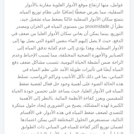
عوامل، منها ارتفاع موقع الأدوار العلوية مقارنة بالأدوار
السفلية، مما يفرض ضغطًا إضافيًا على نظام توزيع المياه.
يتمتع سكان الأدوار السفلية غالبًا بضغط مياه تشغيل جيد،
نظراً ل proximidade بين مستوى المياه في الخزان ومصدر
التوزيع. بينما يمكن أن يعاني سكان الأدوار العليا من ضعف في
الدفع، حيث لا يصل إليهم الماء بنفس القوة التي يصل بها إلى
الأدوار السفلية. وهذا يؤدي إلى عدم كفاية تدفق المياه إلى
الصنابير والأجهزة الصحية المختلفة، مما يُسبب الإحباط وعدم
الراحة ضمن أنشطة الحياة اليومية. تتسبب مشاكل ضعف دفع
المياه أيضًا في تأثيرات طويلة الأمد على نظم المياه في
المباني، بما في ذلك تآكل الأنابيب وتراكم الرواسب. تسلط
هذه الحالة الضوء على أهمية وجود حل فعال لقضية ضغط
المياه في الأدوار العليا، حيث يساعد على تحسين جودة الحياة
للمقيمين ويعزز كفاءة الأنظمة المائية. بالنظر إلى الأهمية
الكبيرة لهذه المشكلة، يصبح من الضروري إيجاد حلول مبتكرة
للتصدي لضعف ضغط المياه في هذه الأدوار. في الأقسام
التالية، سنستعرض الحلول المختلفة التي يمكن اعتمادها
لضمان توزيع أكثر كفاءة للمياه في المباني ذات الطوابق
العليا. أسباب ضعف دفع المياه في الأدوار العليا يعد ضعف