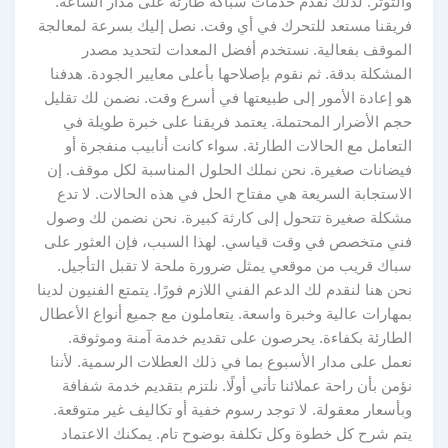
والتوتر. لذلك نقدم خدمات سباكة طارئة على مدار الساعة.
فريقنا مستعد للتحرك في أي وقت. نصل إليك بسرعة لمعالجة
الموقف بفعالية. نستخدم أفضل المعدات لتحديد مصدر
المشكلة بدقة. ثم نقوم بإصلاحها بأعلى معايير الجودة. هدفنا
هو إعادة الأمور إلى طبيعتها في أسرع وقت. نضمن لك تقليل
حجم الأضرار المحتملة. يعتمد فريقنا على خبرة طويلة في
التعامل مع الحالات الطارئة. سواء كانت أنابيب منفجرة أو
فيضانات صغيرة. نحن نملك الحلول المناسبة لكل موقف. إن
الاستجابة السريعة هي مفتاح الحل في هذه الحالات. لا تدع
مشكلة صغيرة تتحول إلى كارثة كبيرة. نحن نضمن لك وصول
فني متخصص في وقت قياسي. لهذا السبب، فإن العثور على
سباك قريب من موقعي يمثل ضرورة ملحة لا تقبل التأجيل.
نحن هنا لنقدم لك الدعم الفني اللازم فورًا. يتمتع الفنيون لدينا
بمهارات عالية وخبرة واسعة. يتعاملون مع جميع أنواع الأعطال
الطارئة بكفاءة. يحرصون على تقديم خدمة آمنة وموثوقة.
نعمل على مدار الأسبوع بما في ذلك العطلات الرسمية. لأننا
نؤمن بأن راحة عملائنا تأتي أولًا. نلتزم بتقديم خدمة شفافة
وبأسعار معقولة. لا توجد رسوم خفية أو تكاليف غير متوقعة.
يتم شرح كل خطوة وكل تكلفة بوضوح تام. يمكنك الاعتماد