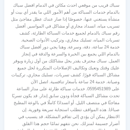
سباك قريب من موقعي احدث مكائن في الدمام افضل سباك
بالدمام خدمات السباكة من أهم الأمور اللي ما يقدر أي بيت أو
منشأة يستغني عنها، خصوصًا إذا صار عندك عطل مفاجئ مثل
تسريب مياه، انسداد مجاري أو مشاكل في المواسير. أفضل
رقم سباك بالدمام لجميع خدمات السباكة الطارئة، كشف
تسربات المياه، تسليك مجاري، وتركيب الأدوات الصحية.
خدمة 24 ساعة، دقة، وسرعة. وهنا يجي دور أفضل سباك
بالدمام اللي يجمع بين الخبرة والسرعة والدقة في إنجاز
العمل. سباك محترف يقدر يحل مشاكلك من أول زيارة ويوفر
عليك وقتك وتعبك وتكاليف الإصلاحات المتكررة لحل جميع
مشاكل السباكة فورًا. كشف تسربات، تسليك مجاري، تركيبات
وصيانة. خدمة 24 ساعة بأسعار تنافسية. اتصل الآن
على 0595451989. خدمات سباكة طارئة على مدار الساعة
تحدث مشاكل السباكة فجأة ودون سابق إنذار. قد يكون تسربًا
مفاجئًا في منتصف الليل. أو انسدادًا كاملًا في بالوعة المطبخ
صباحًا. هذه المواقف تتطلب استجابة سريعة وفورية. إن
الانتظار يمكن أن يؤدي إلى تفاقم المشكلة. قد يتسبب في
أضرار جسيمة لمنزلك. نحن نتفهم تمامًا حجم هذا القلق