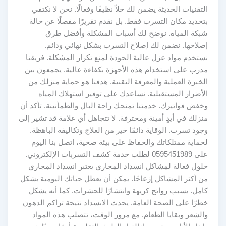
التقنيات الحديثة يضمن لك حلاً نظيفًا وفعالًا. نحن لا نكتفي
بتحديد مكان التسرب فقط. بل نقدم تقريرًا مفصلًا عن حالة
شبكة المياه. نوضح لك أسباب المشكلة وأفضل طرق
إصلاحها. نضمن لك إصلاح التسرب بشكل نهائي ودائم.
نستخدم مواد عزل عالية الجودة لمنع تكرار المشكلة. فريقنا
مدرب على استخدام هذه الأجهزة بكفاءة عالية. يجمعون بين
الخبرة العملية والمعرفة التقنية. هدفنا هو حماية منزلك من
الأضرار المستقبلية. نساعدك على توفير استهلاك المياه
وخفض فواتيرك. خدمتنا تمنحك راحة البال والطمأنينة. تأكد أن
منزلك في أيدٍ أمينة ومحترفة. لا تتجاهل أي علامة قد تشير إلى
وجود تسرب. الوقاية دائمًا خير من العلاج وتكاليفه الباهظة.
لحماية ممتلكاتك والحفاظ على بيئة صحية، اتصل بنا اليوم
على 0595451989 لطلب خدمة كشف التسربات الإلكتروني.
حلول فعالة لمشاكل انسداد المجاري يعتبر انسداد المجاري
من أكثر المشاكل إزعاجًا. يمكن أن يعطل حياتك اليومية بشكل
كامل. يسبب روائح كريهة وانتشارًا للحشرات. كما أنه يشكل
خطرًا على الصحة العامة. يحدث الانسداد نتيجة تراكم الدهون
والشعر وبقايا الطعام. مع مرور الوقت، تتصلب هذه المواد