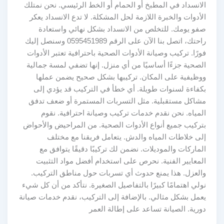
الانسداد في المطبخ أو الحمام أو الخط الرئيسي. نحن نمتلك
الأدوات والخبرة اللازمة لحل المشكلة. لا تدع الانسداد يعكر
صفو يومك. للتخلص من الانسداد بشكل نهائي واستعادة
راحتك، اتصل بنا الآن على الرقم 0595451989 وسنصل إليك
فورًا. تركيب وصيانة الأدوات الصحية باحترافية تعتبر الأدوات
الصحية جزءًا أساسيًا من أي منزل. إنها تضفي لمسة جمالية
ووظيفية على المكان. تركيبها بشكل صحيح يضمن عملها
بكفاءة لسنوات طويلة. أي خطأ في التركيب قد يؤدي إلى
مشاكل مستقبلية. مثل التسربات المستمرة أو ضعف تدفق
المياه. نحن نقدم خدمات تركيب وصيانة احترافية. نقوم
بتركيب جميع أنواع الأدوات الصحية. من المراحيض والأحواض
إلى خلاطات المياه والدش. يتعامل فريقنا مع مختلف
الماركات والموديلات. نضمن لك تركيبًا دقيقًا يتوافق مع
المعايير الفنية. نحرص على استخدام أفضل مواد التثبيت
والعزل. هذا يمنع حدوث أي تسربات حول مناطق التركيب.
نولي اهتمامًا كبيرًا بالتفاصيل الصغيرة. نتأكد من أن كل شيء
يعمل بشكل مثالي. بالإضافة إلى التركيب، نقدم خدمات صيانة
دورية. الصيانة تساعد على إطالة العمر