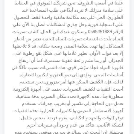
علينا في أصعب الظروف. نحن شريكك الموثوق في الحفاظ
على سلامة منزلك. لا تتردد أبدًا في طلب المساعدة عند
الطوارئ. الحل على بعد مكالمة هاتفية واحدة فقط. للحصول
على استجابة فورية وحل جذري لمشكلتك، اتصل بنا الآن على
الرقم 0595451989 وسنكون عندك في الحال. كشف تسربات
المياه بأحدث التقنيات تسربات المياه الخفية تعتبر من أخطر
المشاكل. إنها تهدد سلامة المبنى وصحة سكانه. قد لا تلاحظها
إلا بعد فوات الأوان. تظهر علاماتها على شكل بقع رطوبة على
الجدران. أو ربما تشم رائحة عفونة مستمرة. كما أن ارتفاع
فاتورة المياه فجأة مؤشر قوي. هذه التسربات تسبب تآكلًا في
أساسات المبنى. وتؤدي إلى نمو العفن والبكتيريا الضارة.
لذلك، فإن الكشف المبكر عنها أمر ضروري. نحن نستخدم
أحدث التقنيات لكشف التسربات. نعتمد على أجهزة إلكترونية
متطورة جدًا. هذه الأجهزة تحدد مكان التسرب بدقة متناهية.
نعمل دون الحاجة إلى تكسير أو تخريب جدرانك. نستخدم
أجهزة الاستشعار الصوتي والكاميرات الحرارية. هذه التقنيات
توفر الوقت والجهد والتكاليف. يقوم فريقنا بفحص شامل
لشبكة الأنابيب. نتأكد من عدم وجود أي تسربات أخرى
محتملة. إن البحث عن سباك قريب من موقعي يستخدم هذه