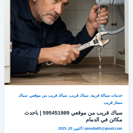
,
,
,
خدمات سباكة قريبة
سباك قريب
سباك قريب من موقعي
سباك
ممتاز قريب
سباك قريب من موقعي 595451989 | باحدث
مكائن في الدمام
qmedia85@gmail.com
/
أكتوبر 20, 2025