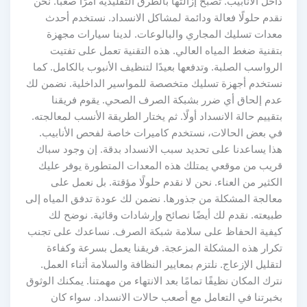
داخل الأنابيب. تصبح إزالتها بالطرق التقليدية أمرًا صعبًا. نحن
نقدم حلولًا فعالة ودائمة لمشاكل الانسداد. نستخدم أحدث
معدات تسليك المجاري والبالوعات. لدينا سيارات مجهزة
بتقنية ضغط المياه العالي. هذه التقنية تعمل على تفتيت
الرواسب الصلبة. وتدفعها بعيدًا لتنظيف الأنبوب بالكامل. كما
نستخدم أجهزة تسليك متخصصة للمواسير الداخلية. نضمن لك
عدم إلحاق أي ضرر بشبكة الصرف الصحي. يقوم فريقنا
بتقييم حالة الانسداد أولًا. ثم يختار الطريقة الأنسب لمعالجته.
في بعض الحالات، نستخدم كاميرات خاصة لفحص الأنابيب.
هذا يساعدنا على تحديد سبب الانسداد بدقة. إن وجود سباك
قريب من موقعي يمتلك هذه المعدات المتطورة يوفر عليك
الكثير من العناء. نحن لا نقدم حلولًا مؤقتة. بل نعمل على
معالجة المشكلة من جذورها. نضمن لك عودة تدفق المياه إلى
طبيعته. نقدم لك أيضًا نصائح وإرشادات وقائية. نوضح لك
كيفية الحفاظ على سلامة شبكة الصرف. نساعدك على تجنب
تكرار هذه المشكلة المزعجة. فريقنا يعمل بسرعة وكفاءة
لتقليل الإزعاج. نلتزم بمعايير النظافة والسلامة أثناء العمل.
نترك المكان نظيفًا تمامًا بعد الانتهاء من مهمتنا. يمكنك الوثوق
بخبرتنا في التعامل مع أصعب حالات الانسداد. سواء كان