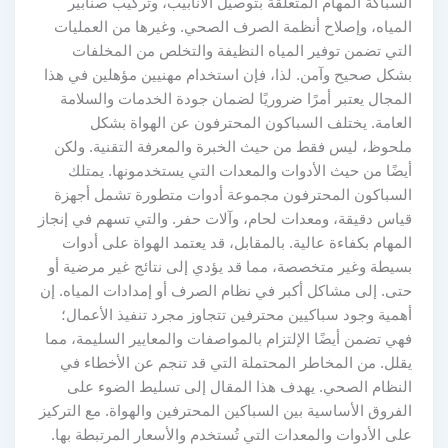
السباكة المهام المتعلقة بتوصيل الأنابيب، وتركيب صنابير
المياه، وإصلاح أنظمة الصرف الصحي. وغيرها من العمليات
التي تضمن توفير المياه النظيفة والتخلص من المخلفات
بشكل صحيح وآمن. لذا، فإن استخدام مهنيين مؤهلين في هذا
المجال يعتبر أمرًا ضروريًا لضمان جودة الخدمات والسلامة
العامة. يختلف السباكون المحترفون عن الهواة بشكل
ملحوظ، ليس فقط من حيث الخبرة والمعرفة التقنية. ولكن
أيضًا من حيث الأدوات والمعدات التي يستخدمونها. يمتلك
السباكون المحترفون مجموعة أدوات متطورة تشمل أجهزة
قياس دقيقة، ومعدات لحام، وآلات حفر. والتي تسهم في إنجاز
المهام بكفاءة عالية. بالمقابل، قد يعتمد الهواة على أدوات
بسيطة وغير متخصصة، مما قد يؤدي إلى نتائج غير مرضية أو
حتى. إلى مشاكل أكبر في نظام الصرف أو إمدادات المياه. إن
أهمية وجود سباكيين محترفين تتجاوز مجرد تنفيذ الأعمال؛
فهي تضمن أيضًا الإلتزام بالمواصفات والمعايير السليمة، مما
يقلل. من المخاطر المحتملة التي قد تنجم عن الأخطاء في
النظام الصحي. يهدف هذا المقال إلى تسليط الضوء على
الفروق الأساسية بين السباكين المحترفين والهواة. مع التركيز
على الأدوات والمعدات التي تُستخدم والأسعار المرتبطة بها.