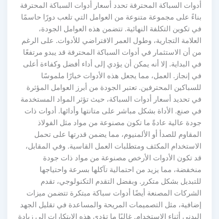
أدوات السباكة المحترفة تحدد أسعار أدوات السباكة المحترفة
بناءً على مجموعة متنوعة من العوامل التي تلعب دورًا حاسمًا
في تكوين التكلفة النهائية. تتضمن هذه العوامل الجودة،
العلامة التجارية، وطول العمر الافتراضي للأدوات. على الرغم
من أن الاستثمار في أدوات السباكة المحترفة قد يبدو مرتفعًا
في البداية. إلا أنه يمكن أن يؤدي إلى أداء أفضل وكفاءة أعلى
في إنجاز. العمل، مما يجعل هذه الأدوات خيارًا ملموسًا
للسباكين المحترفين. تعتبر الجودة من أبرز العوامل المؤثرة
في تحديد أسعار أدوات السباكة، حيث تؤثر المواد المستخدمة
في صنع. الأداة بشكل مباشر على متانتها وأدائها. أدوات ذات
جودة عالية عادةً ما تكون مصنوعة من مواد مثل الفولاذ
المقاوم للصدأ أو الألمنيوم، مما يضمن قدرتها على تحمل
الاستخدام المكثف ومتطلبات العمل القاسية. وفي المقابل،
قد تكون الأدوات الأرخص مصنوعة من مواد ذات جودة
منخفضة، مما يزيد من احتمالية تآكلها بسرعة واحتياجها
للتبديل بشكل متكرر. وبفضل التقدم التكنولوجي، تقدم
الشركات المصنعة أيضًا أدوات سباكة مبتكرة تتضمن ميزات
إضافية، مثل التصميمات المريحة والمساعدة في تقليل الجهد
البدني أثناء الاستخدام. غالبًا ما تؤدي هذه الابتكارات إلى زيادة