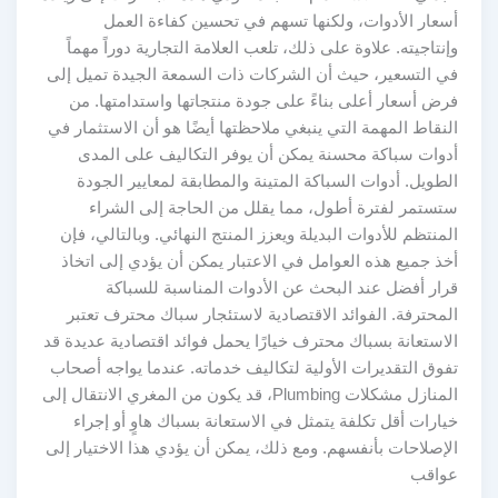
أسعار الأدوات، ولكنها تسهم في تحسين كفاءة العمل
وإنتاجيته. علاوة على ذلك، تلعب العلامة التجارية دوراً مهماً
في التسعير، حيث أن الشركات ذات السمعة الجيدة تميل إلى
فرض أسعار أعلى بناءً على جودة منتجاتها واستدامتها. من
النقاط المهمة التي ينبغي ملاحظتها أيضًا هو أن الاستثمار في
أدوات سباكة محسنة يمكن أن يوفر التكاليف على المدى
الطويل. أدوات السباكة المتينة والمطابقة لمعايير الجودة
ستستمر لفترة أطول، مما يقلل من الحاجة إلى الشراء
المنتظم للأدوات البديلة ويعزز المنتج النهائي. وبالتالي، فإن
أخذ جميع هذه العوامل في الاعتبار يمكن أن يؤدي إلى اتخاذ
قرار أفضل عند البحث عن الأدوات المناسبة للسباكة
المحترفة. الفوائد الاقتصادية لاستئجار سباك محترف تعتبر
الاستعانة بسباك محترف خيارًا يحمل فوائد اقتصادية عديدة قد
تفوق التقديرات الأولية لتكاليف خدماته. عندما يواجه أصحاب
المنازل مشكلات Plumbing، قد يكون من المغري الانتقال إلى
خيارات أقل تكلفة يتمثل في الاستعانة بسباك هاوٍ أو إجراء
الإصلاحات بأنفسهم. ومع ذلك، يمكن أن يؤدي هذا الاختيار إلى
عواقب