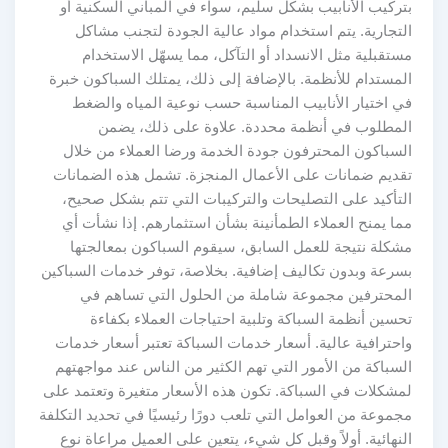
بتركيب الأنابيب بشكل سليم، سواء في المباني السكنية أو
التجارية. يتم استخدام مواد عالية الجودة لتجنب مشاكل
مستقبلية مثل الانسداد أو التآكل، مما يسهّل الاستخدام
المستدام للأنظمة. بالإضافة إلى ذلك، يمتلك السباكون خبرة
في اختيار الأنابيب المناسبة حسب نوعية المياه والضغط
المطلوب في أنظمة محددة. علاوة على ذلك، يضمن
السباكون المحترفون جودة الخدمة ورضا العملاء من خلال
تقديم ضمانات على الأعمال المنجزة. تشمل هذه الضمانات
التأكيد على التصليحات والتركيبات التي تتم بشكل صحيح،
مما يمنح العملاء الطمأنينة بشأن استثمارهم. إذا نشأت أي
مشكلة نتيجة للعمل السابق، سيقوم السباكون بمعالجتها
بسرعة وبدون تكاليف إضافية. بخلاصة، توفر خدمات السباكين
المحترفين مجموعة شاملة من الحلول التي تساهم في
تحسين أنظمة السباكة وتلبية احتياجات العملاء بكفاءة
واحترافية عالية. أسعار خدمات السباكة تعتبر أسعار خدمات
السباكة من الأمور التي تهم الكثير من الناس عند مواجهتهم
لمشكلات في السباكة. تكون هذه الأسعار متغيرة وتعتمد على
مجموعة من العوامل التي تلعب دورًا رئيسيًا في تحديد التكلفة
النهائية. أولاً وقبل كل شيء، يتعين على العميل مراعاة نوع