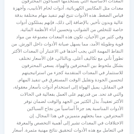
المعدات الأساسية التي يستخدمها السباكون المحترفون
معدات مثل المكابس الكهربائية، أدوات لحام الأنابيب، وأجهزة
قياس الضغط. هذه الأدوات تتيح لهم تنفيذ مهام مختلفة بدقة
عالية وبدون تأخير. بالإضافة إلى ذلك، فإنهم يمتلكون أدوات
خاصة للتخلص من الشوائب وتحسين أداء الأنظمة المائية.
وفي كثير من الأحيان، تكون هذه المعدات مصنوعة من مواد
قوية وطويلة الأمد، مما يسهل صيانة الأدوات داخل الورش. من
النقاط المهمة التي يجب أخذها في الاعتبار أن المعدات الأكثر
تطوراً تأتي مع تكاليف أعلى. وبالتالي، فإن الأسعار تختلف
بشكل ملحوظ بين المحترفين والهواة. يسعى المحترفون
للاستثمار في المعدات المتقدمة كجزء من استراتيجيتهم
لتحسين الجودة وتقليل الوقت المستغرق في تنفيذ المهام.
في المقابل، يميل الهواة إلى استخدام أدوات بأسعار معقولة،
والتي قد تحد. من قدرتهم على العمل بفعالية في الحالات
الأكثر تعقيداً. بذل الكثير من الجهد والوقت لضمان توفر
الأدوات المناسبة يعد جزءاً أساسياً من نجاح السباكين
المحترفين. مما يجعلهم متميزين في هذا المجال. إن
الاختلافات في المعدات تشير إلى أهمية التخصص والمعرفة
في التعامل مع هذه الأدوات لتحقيق نتائج مهنية مثمرة. أسعار