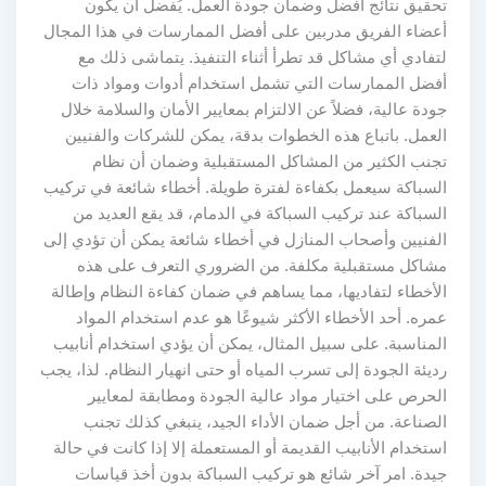
تحقيق نتائج أفضل وضمان جودة العمل. يُفضل أن يكون
أعضاء الفريق مدربين على أفضل الممارسات في هذا المجال
لتفادي أي مشاكل قد تطرأ أثناء التنفيذ. يتماشى ذلك مع
أفضل الممارسات التي تشمل استخدام أدوات ومواد ذات
جودة عالية، فضلاً عن الالتزام بمعايير الأمان والسلامة خلال
العمل. باتباع هذه الخطوات بدقة، يمكن للشركات والفنيين
تجنب الكثير من المشاكل المستقبلية وضمان أن نظام
السباكة سيعمل بكفاءة لفترة طويلة. أخطاء شائعة في تركيب
السباكة عند تركيب السباكة في الدمام، قد يقع العديد من
الفنيين وأصحاب المنازل في أخطاء شائعة يمكن أن تؤدي إلى
مشاكل مستقبلية مكلفة. من الضروري التعرف على هذه
الأخطاء لتفاديها، مما يساهم في ضمان كفاءة النظام وإطالة
عمره. أحد الأخطاء الأكثر شيوعًا هو عدم استخدام المواد
المناسبة. على سبيل المثال، يمكن أن يؤدي استخدام أنابيب
رديئة الجودة إلى تسرب المياه أو حتى انهيار النظام. لذا، يجب
الحرص على اختيار مواد عالية الجودة ومطابقة لمعايير
الصناعة. من أجل ضمان الأداء الجيد، ينبغي كذلك تجنب
استخدام الأنابيب القديمة أو المستعملة إلا إذا كانت في حالة
جيدة. امر آخر شائع هو تركيب السباكة بدون أخذ قياسات