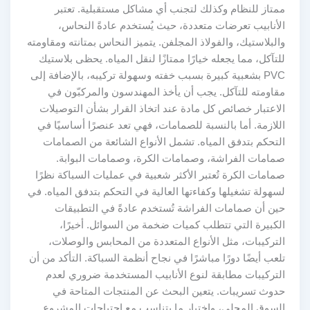
ممتاز للنظام وكذلك لتجنب أي مشاكل مستقبلية. تعتبر
الأنابيب تعرضات متعددة، حيث يُستخدم عادةً النحاس،
والبلاستيك، والفولاذ المجلفن. يتميز النحاس بمتانته ومقاومته
للتآكل، مما يجعله خيارًا ممتازًا لنقل المياه. يحظى بلاستيك
PVC بشعبية كبيرة بسبب خفته وسهولة تركيبه، بالإضافة إلى
مقاومته للتآكل. يجب أن يأخذ المهندسون والمركبّون في
الاعتبار خصائص كل مادة عند اتخاذ القرار بشأن التوصيلات
اللازمة. أما بالنسبة للصمامات، فهي تعد عنصرًا أساسيًا في
التحكم بتدفق المياه. تشمل الأنواع الشائعة من الصمامات
صمامات الفراشة، وصمامات الكرة، وصمامات البوابة.
صمامات الكرة تُعتبر الأكثر شعبية في عمليات السباكة نظرًا
لسهولة تشغيلها وكفاءتها العالية في التحكم بتدفق المياه. في
حين أن صمامات الفراشة تُستخدم عادةً في التطبيقات
الكبيرة التي تتطلب كميات ضخمة من السوائل. أخيرًا،
التركيبات، مثل الأنواع المتعددة من المحابس والوصلات،
تلعب أيضًا دورًا مباشرًا في نجاح أنظمة السباكة. التأكد من أن
التركيبات مطابقة لنوع الأنابيب المستخدمة ضروري لعدم
حدوث تسريبات. يتعين البحث عن المنتجات المتاحة في
السوق المحلي، واختيار ما يتناسب مع احتياجات المشروع