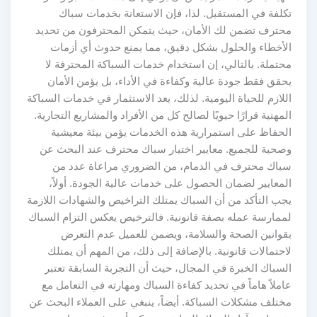
تكلفة في المستقبل. لذا، فإن الاستعانة بخدمات سباك
محترف تضمن لك الأمان، حيث يتمكن المحترفون من تحديد
الأخطاء والحلول بشكل دقيق، مما يمنع حدوث أي أزمات
محتملة. بالتالي، إن استخدام خدمات السباكة المحترفة لا
يحقق فقط جودة عالية وكفاءة في الأداء، بل يؤمن الأمان
اللازم للحياة اليومية. لذلك، يعد الاستثمار في خدمات السباكة
المهنية قرارًا حيويًا لصالح كل من الأفراد والمشاريع التجارية.
الحفاظ على استمرارية هذه الخدمات يؤمن بيئة معيشية
وصحية للجميع. معايير اختيار سباك محترف عند البحث عن
سباك محترف في الدمام، من الضروري مراعاة عدد من
المعايير لضمان الحصول على خدمات عالية الجودة. أولاً،
يجب التأكد من أن السباك يمتلك التراخيص والشهادات اللازمة
لممارسة عمله بصفة قانونية. فالترخيص يعكس التزام السباك
بقوانين الصحة والسلامة، ويضمن للعميل عدم التعرض
لاحتمالات قانونية. بالإضافة إلى ذلك، من المهم أن يمتلك
السباك الخبرة في المجال، حيث أن التجربة السابقة تعتبر
عاملاً هاماً في تحديد كفاءة السباك ومهارته في التعامل مع
مختلف مشكلات السباكة. أيضاً، ينبغي على العملاء البحث عن