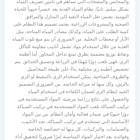
والمحابس والمضخات التي تساهم في تأمين تصريف المياه
بشكل سليم. ثانيًا، نظام المياه العذبة يعد عنصراً حيوياً للحياة
اليومية. يضمن نقل المياه النقية إلى المنازل والمرافق
الصحية والمشروعات الزراعية. يعتمد تصميم هذا النظام على
كمية الطلب على المياه، وكذلك مصادر المياه المتاحة، مثل
الآبار أو محطات التحلية. من الضروري أن يتم منع تلوث المياه
العذبة من خلال استخدام مواد تشمل أنابيب مقاومة للتآكل
ونقاط توزيع مصممة بطرق تمنع تداخل المحاور. أما أنظمة
الري، فهي تلعب دورًا مُهمًا في الزراعة وتنسيق الحدائق. يتم
تخصيص أنظمة ري مختلفة بناءً على طبيعة المحاصيل
والظروف المناخية. يمكن استخدام الري بالتنقيط أو الري
بالرش، وكل منها له ميزاته الخاصة. من الضروري التصميم
الجيد لنظام الري لضمان الكفاءة في استخدام المياه
والحصول على نتائج زراعية مرضية. المواد المستخدمة في
تركيب السباكة تلعب المواد المستخدمة في تركيب السباكة
دورًا حيويًا في ضمان فعالية وأمان النظام. من بين المواد
الأساسية التي تستخدم في تركيب السباكة، نجد الأنابيب،
والصمامات، والتركيبات، كل منها له خصائصه الخاصة
وفوائده. يعد اختيار المواد المناسبة أمرًا ضروريًا لتحقيق أداء