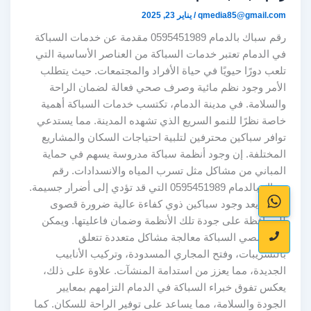
qmedia85@gmail.com
/
يناير 23, 2025
رقم سباك بالدمام 0595451989 مقدمة عن خدمات السباكة
في الدمام تعتبر خدمات السباكة من العناصر الأساسية التي
تلعب دورًا حيويًا في حياة الأفراد والمجتمعات. حيث يتطلب
الأمر وجود نظم مائية وصرف صحي فعالة لضمان الراحة
والسلامة. في مدينة الدمام، تكتسب خدمات السباكة أهمية
خاصة نظرًا للنمو السريع الذي تشهده المدينة. مما يستدعي
توافر سباكين محترفين لتلبية احتياجات السكان والمشاريع
المختلفة. إن وجود أنظمة سباكة مدروسة يسهم في حماية
المباني من مشاكل مثل تسرب المياه والانسدادات. رقم
سباك بالدمام 0595451989 التي قد تؤدي إلى أضرار جسيمة.
لذلك، يعد وجود سباكين ذوي كفاءة عالية ضرورة قصوى
للمحافظة على جودة تلك الأنظمة وضمان فاعليتها. ويمكن
لمتخصصي السباكة معالجة مشاكل متعددة تتعلق
بالتسريبات، وفتح المجاري المسدودة، وتركيب الأنابيب
الجديدة، مما يعزز من استدامة المنشآت. علاوة على ذلك،
يعكس تفوق خبراء السباكة في الدمام التزامهم بمعايير
الجودة والسلامة، مما يساعد على توفير الراحة للسكان. كما