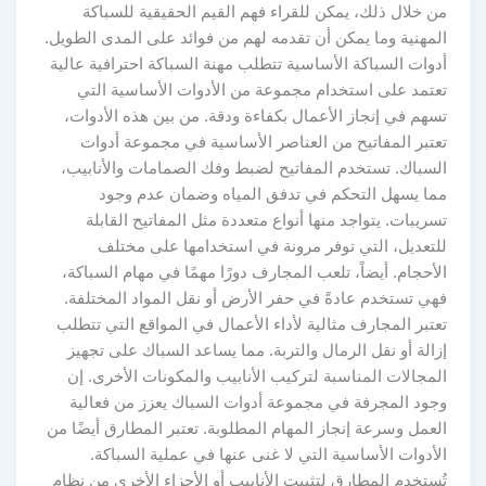
من خلال ذلك، يمكن للقراء فهم القيم الحقيقية للسباكة
المهنية وما يمكن أن تقدمه لهم من فوائد على المدى الطويل.
أدوات السباكة الأساسية تتطلب مهنة السباكة احترافية عالية
تعتمد على استخدام مجموعة من الأدوات الأساسية التي
تسهم في إنجاز الأعمال بكفاءة ودقة. من بين هذه الأدوات،
تعتبر المفاتيح من العناصر الأساسية في مجموعة أدوات
السباك. تستخدم المفاتيح لضبط وفك الصمامات والأنابيب،
مما يسهل التحكم في تدفق المياه وضمان عدم وجود
تسريبات. يتواجد منها أنواع متعددة مثل المفاتيح القابلة
للتعديل، التي توفر مرونة في استخدامها على مختلف
الأحجام. أيضاً، تلعب المجارف دورًا مهمًا في مهام السباكة،
فهي تستخدم عادةً في حفر الأرض أو نقل المواد المختلفة.
تعتبر المجارف مثالية لأداء الأعمال في المواقع التي تتطلب
إزالة أو نقل الرمال والتربة. مما يساعد السباك على تجهيز
المجالات المناسبة لتركيب الأنابيب والمكونات الأخرى. إن
وجود المجرفة في مجموعة أدوات السباك يعزز من فعالية
العمل وسرعة إنجاز المهام المطلوبة. تعتبر المطارق أيضًا من
الأدوات الأساسية التي لا غنى عنها في عملية السباكة.
تُستخدم المطارق لتثبيت الأنابيب أو الأجزاء الأخرى من نظام