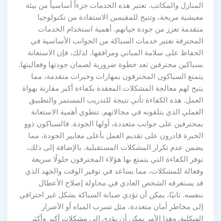
المنازل والمكاتب. تعتبر هذه الخدمات جزءاً أساسياً من بيئة
معيشية مريحة، وتتيح للمقيمين الاستفادة من تكنولوجيا
متقدمة تعزز من جودة حياتهم. أهمية استخدام الخدمات
المحترفة تعتبر خدمات السباكة من الجوانب الأساسية في
الحفاظ على سلامة المباني ومرافقها. لذلك، فإن الاستعانة
بسباكين محترفين تعد خطوة ضرورية لضمان جودتها وفعاليتها.
يتمتع السباكون المحترفون بمهارات وخبرات متقدمة، مما
يتيح لهم معالجة المشكلات المعقدة بكفاءة أكبر مقارنة بهواة
العمل. هذه الكفاءة تأتي نتيجة للتدريب المستمر والتطبيق
العملي الذي يتلقونه في مجالاتهم. تنطوي أهمية الاستعانة
بمحترفين على جوانب متعددة، أولها الجودة. فالسباكون ذوو
الخبرة قادرون على تقديم العمل بأعلى معايير الجودة، مما
يضمن عدم تكرار المشكلات المستقبلية. بالإضافة إلى ذلك،
توفر الكفاءة التي يتمتع بها هؤلاء المحترفون حلولًا سريعة
وفعالة للمشكلات، مما يساعد في توفير الوقت والجهد الذي
قد يستغرقه الشخص العادي في محاولة إصلاح الأعطال
بنفسه. ثانيًا، يمكن أن تؤدي صيانة السباكة بشكل غير احترافي
إلى مخاطر أمان متعددة، مثل تسرب المياه أو الأضرار
الهيكلية. وهذا الأمر يمكن أن يؤدي إلى مشكلات أكبر وأكثر