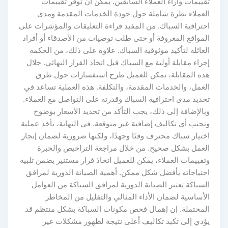
تقييمات وآراء العملاء السابقين. يمكن أن توفر تقييمات
العملاء نظرة شاملة حول جودة الخدمات المقدمة ومدى
احترافية السباك. من المفيد قراءة التعليقات والمؤشرات على
المواقع المعروفة أو حتى طلب توصيات من الأصدقاء أو أفراد
العائلة لتأكيد موثوقية السباك. علاوة على ذلك، من الحكمة
إجراء مقابلة أولية مع السباك قبل اتخاذ القرار النهائي. خلال
هذه المقابلة، يمكن للعميل طرح استفسارات حول طرق
العمل، والخدمات المقدمة، والتكلفة. هذه العملية تساعد في
تحديد مدى احترافية السباك وقدرته على التواصل مع العملاء.
وبالإضافة إلى ذلك، يجب التأكد من تحديد الأسعار بوضوح
وتجنب أي تكاليف إضافية غير متوقعة. في النهاية، تأخذ عملية
اختيار سباك محترف وقتًا وجهدًا، ولكنها ضرورية لضمان إنجاز
العمل بشكل صحيح. من خلال مراجعة التراخيص والخبرة
وتقييمات العملاء، يمكن للعميل اتخاذ قرار مستنير يضمن تلبية
احتياجاته بأفضل شكل ممكن. أهمية الصيانة الدورية لمرافق
السباكة تعتبر الصيانة الدورية لمرافق السباكة من العوامل
الأساسية لضمان الأداء المثالي والتقليل من المخاطر
المحتملة. إن إهمال فحص مكونات السباكة بشكل منتظم قد
يؤدي إلى تكبد تكاليف أعلى نتيجة لظهور مشكلات غير