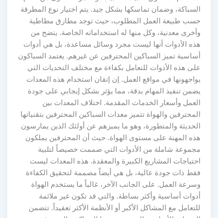
السباكة، وضمان تماسكها بشكل جيد. يتم اختيار نوع المطرقة
حسب طبيعة العمل المطلوب، حيث توجد مطارق مطاطية
وأخرى معدنية، وكل منها له استخداماته الخاصة. يتضح من
هذه الأدوات أنها ليست مجرد وسائل مساعدة، بل هي أدوات
أساسية تميز السباكين المحترفين عن غيرهم. يعتمد السباكون
على هذه الأدوات للتعامل بكفاءة مع مختلف التحديات التي
يواجهونها في مواقع العمل. إن إتقان استخدام هذه المعدات
يضمن تنفيذ المهام بدقة، مما يؤثر بشكل إيجابي على جودة
العمل وأسعار الخدمات المقدمة. اختلاف المعدات بين
المحترفين والهواة تتميز معدات السباكين المحترفين بتقنياتها
الحديثة والمتطورة، وهو ما يميزهم عن أولئك الذين يمارسون
هذه المهنة على مستوى الهواة. حيث أن المحترفين يملكون
مجموعة شاملة من الأدوات التي صممت خصيصاً لتلبية
احتياجات المشاريع الكبيرة والمعقدة. هذه المعدات ليست
فقط ذات جودة عالية، بل هي أيضاً مصممة لتحقيق الكفاءة
وسرعة العمل. على الجانب الآخر، غالباً ما يستخدم الهواة
أدوات أساسية وأكثر بساطة. والتي قد تكون غير ملائمة
للتعامل مع المشاكل الأكبر أو الأنظمة الأكثر تعقيداً. تتضمن