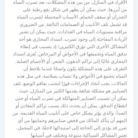
الأفراد في المنازل. من بين هذه المشكلات، يعد تسرب المياه
من أبرزها، حيث يمكن أن يظهر في شكل بقع رطبة على
الجدران أو سقف الحمام. الأسباب المحتملة لتسرب المياه
قد تشمل تلف الأنابيب أو الصمامات التالفة. من الضروري
مراقبة مستويات المياه في العدادات، حيث يمكن أن تشير
الزيادة المفاجئة إلى وجود تسرب. انسداد المجاري هو أحد
المشاكل الأخرى التي تؤرق الكثيرين؛ إذ يتسبب في إبطاء
تدفق المياه وتجميعها في الأحواض أو المرحاض. يُعزى انسداد
المجاري غالبًا إلى تراكم الدهون، الشعر، أو الأجسام الصلبة.
التعرف على هذه المشكلة يكون واضحًا عندما تلاحظ أن
المياه تتجمع في الأحواض ولا تنساب بسلاسة. في مثل هذه
الحالات، يجب اتخاذ الإجراءات فورًا لتجنب تفاقم الوضع. تلف
الصنابير هو مشكلة شائعة يقدمها الكثير من المنازل، حيث
يمكن أن تتسبب الصنابير المتهالكة في تسرب المياه أو حتى
انقطاع التدفق. يمكن أن يحدث ذلك بسبب تراكم المعادن أو
الصدأ، والذي يؤثر بشكل خاص على أنابيب المياه القديمة. من
المهم أن يتأكد المالك من فحص صنابيرهم وحمايتها من أي
ضرر قد يؤدي إلى الحاجة إلى استبدالها لاحقًا. في المجمل،
تعتبر المشاكل السباكية متنوعة وتختلف في أسبابها