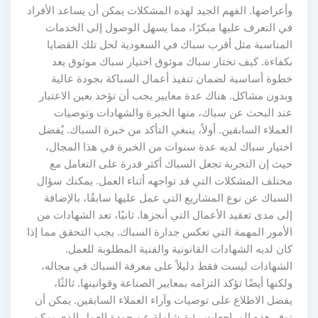
وأعراضها. الفهم الجيد لهذه المشكلات يمكن أن يساعد الأفراد
في التعرف عليها مبكرًا، مما يسهل الوصول إلى الخدمات
المناسبة مثل أقرب سباك في السعودية لحل تلك القضايا
بكفاءة. كيف تختار سباك موثوق اختيار سباك موثوق يعد
خطوة أساسية لضمان تنفيذ أعمال السباكة بجودة عالية
وبدون مشاكل. هناك عدة معايير يجب أن تؤخذ بعين الاعتبار
عند البحث عن سباك، منها الخبرة والشهادات وتوصيات
العملاء السابقين. أولاً، ينبغي التأكد من خبرة السباك. يُفضل
اختيار سباك لديه عدة سنوات من الخبرة في هذا المجال،
حيث إن التجربة تجعل السباك أكثر قدرة على التعامل مع
مختلف المشكلات التي قد تواجهه أثناء العمل. يمكنك سؤال
السباك عن نوع المشاريع التي عمل عليها سابقًا، بالإضافة
إلى مدى تعقيد الأعمال التي أنجزها. ثانيًا، تعد الشهادات من
الأمور المهمة التي تعكس جدارة السباك. يجب التحقق مما إذا
كان لديه الشهادات القانونية والفنية المطلوبة للعمل.
الشهادات ليست فقط دليلاً على معرفة السباك في مجاله،
ولكنها أيضًا تؤكد التزامه بمعايير الصناعة وقوانينها. ثالثًا،
يفضل الاطلاع على توصيات وآراء العملاء السابقين. يمكن أن
توفر هذه المراجعات رؤية شاملة عن جودة العمل الذي يمكن