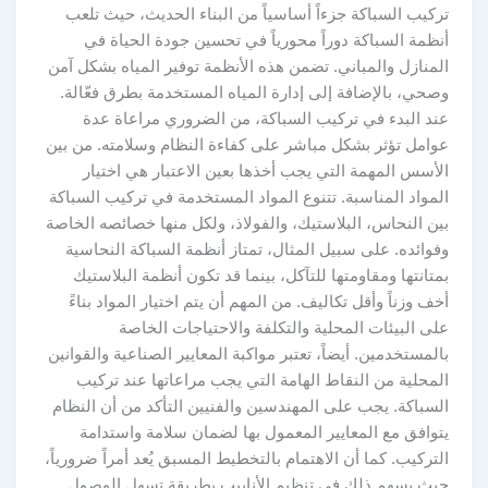
تركيب السباكة جزءاً أساسياً من البناء الحديث، حيث تلعب
أنظمة السباكة دوراً محورياً في تحسين جودة الحياة في
المنازل والمباني. تضمن هذه الأنظمة توفير المياه بشكل آمن
وصحي، بالإضافة إلى إدارة المياه المستخدمة بطرق فعّالة.
عند البدء في تركيب السباكة، من الضروري مراعاة عدة
عوامل تؤثر بشكل مباشر على كفاءة النظام وسلامته. من بين
الأسس المهمة التي يجب أخذها بعين الاعتبار هي اختيار
المواد المناسبة. تتنوع المواد المستخدمة في تركيب السباكة
بين النحاس، البلاستيك، والفولاذ، ولكل منها خصائصه الخاصة
وفوائده. على سبيل المثال، تمتاز أنظمة السباكة النحاسية
بمتانتها ومقاومتها للتآكل، بينما قد تكون أنظمة البلاستيك
أخف وزناً وأقل تكاليف. من المهم أن يتم اختيار المواد بناءً
على البيئات المحلية والتكلفة والاحتياجات الخاصة
بالمستخدمين. أيضاً، تعتبر مواكبة المعايير الصناعية والقوانين
المحلية من النقاط الهامة التي يجب مراعاتها عند تركيب
السباكة. يجب على المهندسين والفنيين التأكد من أن النظام
يتوافق مع المعايير المعمول بها لضمان سلامة واستدامة
التركيب. كما أن الاهتمام بالتخطيط المسبق يُعد أمراً ضرورياً،
حيث يسهم ذلك في تنظيم الأنابيب بطريقة تسهل الوصول