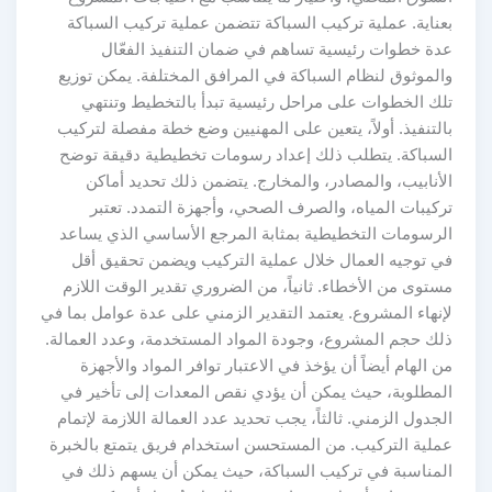
بعناية. عملية تركيب السباكة تتضمن عملية تركيب السباكة
عدة خطوات رئيسية تساهم في ضمان التنفيذ الفعّال
والموثوق لنظام السباكة في المرافق المختلفة. يمكن توزيع
تلك الخطوات على مراحل رئيسية تبدأ بالتخطيط وتنتهي
بالتنفيذ. أولاً، يتعين على المهنيين وضع خطة مفصلة لتركيب
السباكة. يتطلب ذلك إعداد رسومات تخطيطية دقيقة توضح
الأنابيب، والمصادر، والمخارج. يتضمن ذلك تحديد أماكن
تركيبات المياه، والصرف الصحي، وأجهزة التمدد. تعتبر
الرسومات التخطيطية بمثابة المرجع الأساسي الذي يساعد
في توجيه العمال خلال عملية التركيب ويضمن تحقيق أقل
مستوى من الأخطاء. ثانياً، من الضروري تقدير الوقت اللازم
لإنهاء المشروع. يعتمد التقدير الزمني على عدة عوامل بما في
ذلك حجم المشروع، وجودة المواد المستخدمة، وعدد العمالة.
من الهام أيضاً أن يؤخذ في الاعتبار توافر المواد والأجهزة
المطلوبة، حيث يمكن أن يؤدي نقص المعدات إلى تأخير في
الجدول الزمني. ثالثاً، يجب تحديد عدد العمالة اللازمة لإتمام
عملية التركيب. من المستحسن استخدام فريق يتمتع بالخبرة
المناسبة في تركيب السباكة، حيث يمكن أن يسهم ذلك في