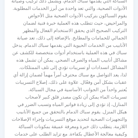
السباكة التي يقدمها سباك الدمام، ويشمل ذلك تركيب وصيانة
الأدوات الصحية، والتي تعد واحدة من أبرز الخدمات المطلوبة.
يقوم السباكون بتركيب الأدوات الصحية مثل الأحواض
والمراحيض، حيث تتطلب هذه العملية خبرة فنية لضمان
التركيب الصحيح الذي يحقق الاستخدام الفعال والمظهر
الجمالي للحمامات والمطابخ. بالإضافة إلى ذلك، تعد صيانة
الأنابيب من الخدمات الحيوية التي يقدمها سباك الدمام. يدخل
سباك في هذه العملية باستخدام أدوات متخصصة للكشف عن
مشاكل أنابيب المياه والصرف الصحي. يمكن أن تشمل هذه
المشاكل انسدادات أو تسريبات تؤدي إلى تلف الممتلكات.
لذا، يعد التواصل مع سباك محترف أمراً مهماً لضمان إزالة أي
عقبات بشكل آمن وفعّال. علاوة على ذلك، إصلاح التسريبات
يُعتبر واحداً من الجوانب الأساسية في مجال السباكة.
تسريبات الماء يمكن أن تكون مصدر قلق كبير لأصحاب
المنازل، إذ تؤدي إلى زيادة فواتير المياه وتسبب الضرر في
هيكل المنزل. يقوم سباك الدمام بالتحقق من جميع الأنابيب
والتجهيزات الصحية لتحديد موقع التسريبات وإجراء الإصلاحات
اللازمة. يتطلب ذلك خبرة ومعرفة عميقة بمكونات السباكة
وكيفية معالجة الأعطال بكفاءة. مع تزايد الطلب على خدمات