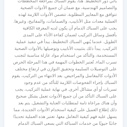
يأتي دور التخطيط. هنا، يقوم السباك بمراجعة المخططات
والتصاميم الهندسية، مع ضمان أن جميع الأدوات الصحية
تتوافق مع المعايير المطلوبة. تتضمن الأدوات اللازمة لهذه
العملية معدات مثل الأنابيب، والصمامات، والمفاتيح، وغيرها.
يجب على السباك الدمام أن يكون لديه المعرفة الكافية
بأفضل وسائل التركيب لضمان كفاءة الأداء على المدى
الطويل. عندما يُنهي السباك التخطيط، يبدأ في تنفيذ عملية
التركيب. يبدأ ذلك بتثبيت الأنابيب وتوصيلها بالأدوات الصحية
المستخدمة، والتأكد من استخدام مواد عازلة مناسبة لتجنب
تسرب الماء. تُعتبر الخطوات المهمة في هذا المرحلة الحرص
على التوصيلات السليمة وتحقيق التوازن في ارتفاع مختلف
الأدوات كالمغاسل والمراحيض. بعد الانتهاء من التركيب، يقوم
السباك بإجراء الفحوصات اللازمة للتأكد من عدم وجود
تسربات أو أي مشاكل أخرى. في نهاية عملية التركيب، يجب
على السباك التأكد من أن جميع الأدوات تعمل بشكل صحيح
وأن هناك مراعاة تامة لمتطلبات العناية والتشغيل. يتم بعد
ذلك إطلاع العميل على كيفية استخدام الأدوات الجديدة، مما
يسهل عليه فهم كيفية التعامل معها. تعتبر هذه العملية تحديدًا
جانبًا حيويًا من خدمات السباكة التي يسعى السباك الدمام