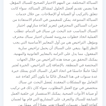
السباكة المختلفة، من المهم الاختيار الصحيح للسباك المؤهل.
هذا يضمن تقديم أفضل الحلول لمشاكل السباكة، سواء كانت
تتعلق بالتركيب أو الصيانة أو الإصلاحات. من خلال خدمات
السباكة المتنوعة، يمكن للمقيمين في الدمام الاستفادة من
خبرات السباكين المحترفين لتعزيز كفاءة منازلهم. اختيار
السباك المناسب عند البحث عن سباك في الدمام، تتطلب
العملية اتخاذ خطوات مدروسة لضمان اختيار سباك محترف
ومؤهل. التراخيص هي من أول المعايير الأساسية التي يجب
النظر إليها. ينبغي على السباك أن يحمل تراخيص سارية
المفعول، مما يدل على التزامه بالمعايير القانونية والمهنية.
يمكنك التحقق من صحة هذه التراخيص من خلال الجهات
المختصة في المنطقة. بالإضافة إلى التراخيص، الخبرة تُعتبر
أيضًا عاملًا حاسمًا في اتخاذ القرار. السباك الذي يمتلك خبرة
عدة سنوات في هذا المجال غالبًا ما يكون أكثر كفاءة عند
التعامل مع المشكلات المعقدة. يُفضل البحث عن سباك
متخصص في نوع العمل المطلوب، سواء كان ذلك في تركيب
أو صيانة الأدوات الصحية. يمكنك الاستفسار عن خلفية العمل
السابقة للسباك والتعرف على المشاريع التي قام بها لضمان
كفاءة العمل. تقييمات العملاء تعتبر معيارًا آخر مهمًا. من